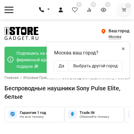
0
0
0
0
Ваш город
Москва
✖
Москва ваш город?
Подпишись на наш телеграмм канал и получи
фирменный адаптер Type-C 20W при покупке в
Да
Выбрать другой город
подарок 🎁
Главная
/
Игровые Приставки
/
Беспроводные наушники Sony Pulse Elite,
Беспроводные наушники Sony Pulse Elite,
белые
Гарантия 1 год
Trade IN
На всю технику
Обменяйте технику