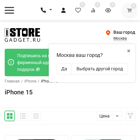
0
0
0
0
Ваш город
Москва
✖
Москва ваш город?
Подпишись на наш телеграмм канал и получи
фирменный адаптер Type-C 20W при покупке в
Да
Выбрать другой город
подарок 🎁
Главная
/
iPhone
/
iPhone 15
iPhone 15
Цена