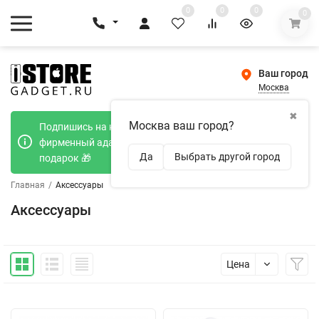
0
0
0
0
Ваш город
Москва
✖
Москва ваш город?
Подпишись на наш телеграмм канал и получи
фирменный адаптер Type-C 20W при покупке в
Да
Выбрать другой город
подарок 🎁
Главная
/
Аксессуары
Аксессуары
Цена