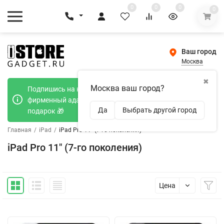
0
0
0
0
Ваш город
Москва
✖
Москва ваш город?
Подпишись на наш телеграмм канал и получи
фирменный адаптер Type-C 20W при покупке в
Да
Выбрать другой город
подарок 🎁
Главная
/
iPad
/
iPad Pro 11" (7-го поколения)
iPad Pro 11" (7-го поколения)
Цена