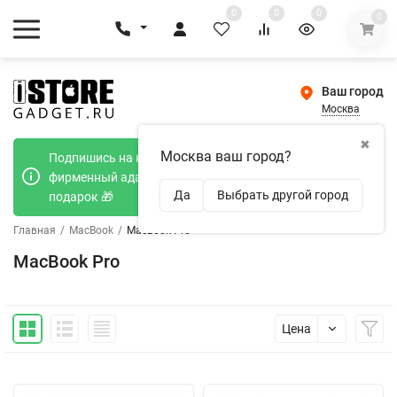
0
0
0
0
Ваш город
Москва
✖
Москва ваш город?
Подпишись на наш телеграмм канал и получи
фирменный адаптер Type-C 20W при покупке в
Да
Выбрать другой город
подарок 🎁
Главная
/
MacBook
/
MacBook Pro
MacBook Pro
Цена