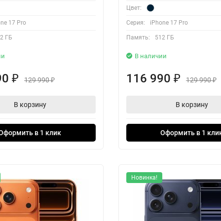
Цвет:
ne 17 Pro
Серия:
iPhone 17 Pro
2 ГБ
Память:
512 ГБ
ии
В наличии
90
116 990
₽
₽
129 990
129 990
₽
₽
В корзину
В корзину
Оформить в 1 клик
Оформить в 1 кли
Новинка!