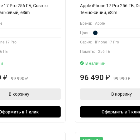
ne 17 Pro 256 ГБ, Cosmic
Apple iPhone 17 Pro 256 ГБ, De
ранжевый, eSim
Тёмно-синий, eSim
le
Бренд:
Apple
Цвет:
ne 17 Pro
Серия:
iPhone 17 Pro
6 ГБ
Память:
256 ГБ
ии
В наличии
0
96 490
₽
₽
99 990
99 990
₽
₽
В корзину
В корзину
Оформить в 1 клик
Оформить в 1 кли