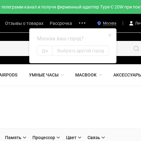
телеграмм канал и получи фирменный адаптер Type-C 20W при поку
Отзывы о товарах
Рассрочка
Москва
Ли
✖
Москва ваш город?
Да
Выбрать другой город
AIRPODS
УМНЫЕ ЧАСЫ
MACBOOK
АКСЕССУАР
Память
Процессор
Цвет
Связь