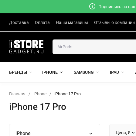
Подпишись на наш 
Доставка
Оплата
Наши магазины
Отзывы о компании
БРЕНДЫ
IPHONE
SAMSUNG
IPAD
Главная
/
iPhone
/
iPhone 17 Pro
iPhone 17 Pro
Цена, ₽
iPhone