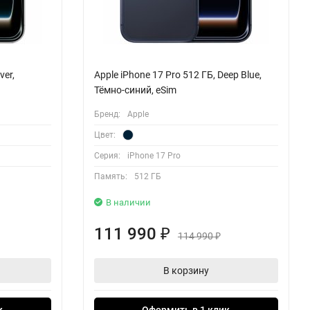
ver,
Apple iPhone 17 Pro 512 ГБ, Deep Blue,
Тёмно-синий, eSim
Бренд:
Apple
Цвет:
Серия:
iPhone 17 Pro
Память:
512 ГБ
В наличии
111 990
₽
114 990
₽
В корзину
к
Оформить в 1 клик