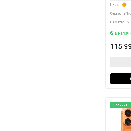
Цвет:
Серия:
iPho
Память:
51
В налич
115 9
Новинка!