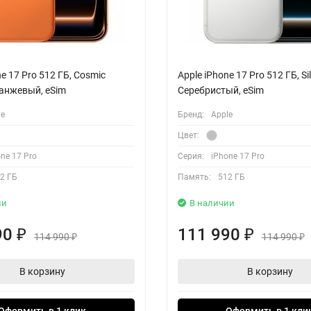
ne 17 Pro 512 ГБ, Cosmic
Apple iPhone 17 Pro 512 ГБ, Sil
ранжевый, eSim
Серебристый, eSim
le
Бренд:
Apple
Цвет:
ne 17 Pro
Серия:
iPhone 17 Pro
2 ГБ
Память:
512 ГБ
ии
В наличии
90
111 990
₽
₽
114 990
114 990
₽
₽
В корзину
В корзину
Оформить в 1 клик
Оформить в 1 кли