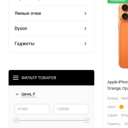
Новинка!
Умные очки
Dyson
Гаджеты
ФИЛЬТР ТОВАРОВ
Apple iPho
Orange, О
Цена, ₽
Бренд:
App
Цвет:
Серия:
iPho
Память:
25