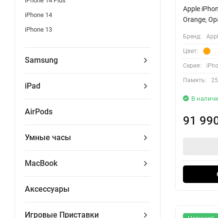
iPhone 14 Plus
Apple iPho
iPhone 14
Orange, О
iPhone 13
Бренд:
App
Цвет:
Samsung
Серия:
iPho
Память:
25
iPad
В налич
AirPods
91 99
Умные часы
MacBook
Аксессуары
Игровые Приставки