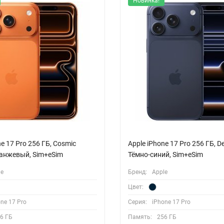
Новинка!
ne 17 Pro 256 ГБ, Cosmic
Apple iPhone 17 Pro 256 ГБ, De
ранжевый, Sim+eSim
Тёмно-синий, Sim+eSim
le
Бренд:
Apple
Цвет:
ne 17 Pro
Серия:
iPhone 17 Pro
6 ГБ
Память:
256 ГБ