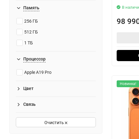
В налич
Память
98 99
256 ГБ
512 ГБ
1 ТБ
Процессор
Apple A19 Pro
Новинка!
Цвет
Связь
Очистить