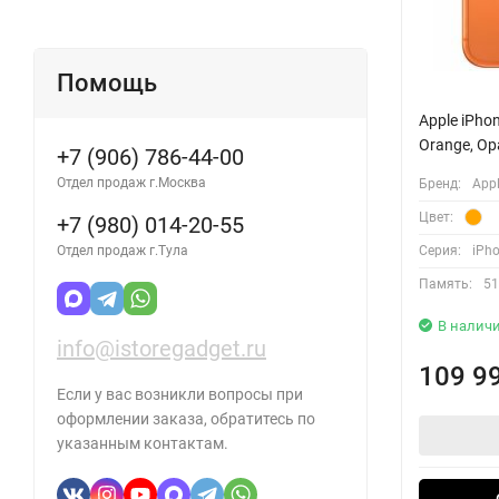
Помощь
Apple iPho
Orange, О
+7 (906) 786-44-00
Отдел продаж г.Москва
Бренд:
App
Цвет:
+7 (980) 014-20-55
Серия:
iPho
Отдел продаж г.Тула
Память:
51
В налич
info@istoregadget.ru
109 9
Если у вас возникли вопросы при
оформлении заказа, обратитесь по
указанным контактам.