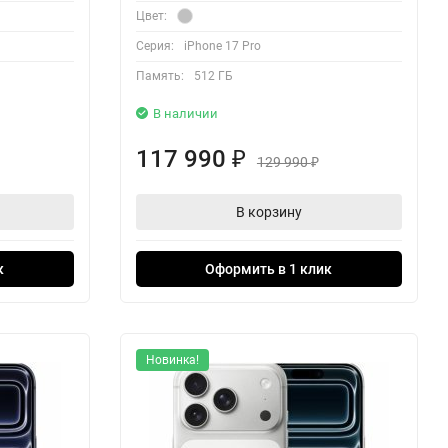
Цвет:
Серия:
iPhone 17 Pro
Память:
512 ГБ
В наличии
117 990
₽
129 990
₽
В корзину
к
Оформить в 1 клик
Новинка!