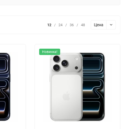
Цена
12
/
24
/
36
/
48
Новинка!