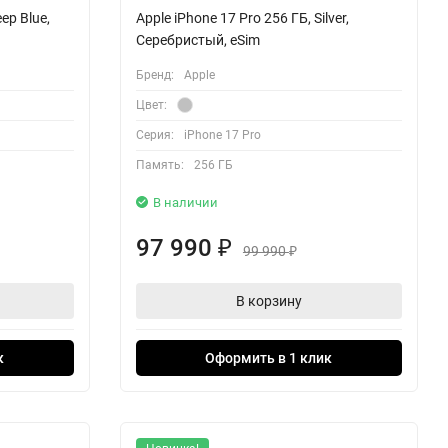
ep Blue,
Apple iPhone 17 Pro 256 ГБ, Silver,
Серебристый, eSim
Бренд:
Apple
Цвет:
Серия:
iPhone 17 Pro
Память:
256 ГБ
В наличии
97 990
₽
99 990
₽
В корзину
к
Оформить в 1 клик