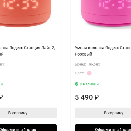
онка Яндекс Станция Лайт 2,
Умная колонка Яндекс Станц
ый
Розовый
екс
Бренд:
Яндекс
Цвет:
ии
В наличии
5 490
₽
₽
В корзину
В корзину
Оформить в 1 клик
Оформить в 1 кли