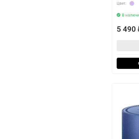
Цвет:
В налич
5 490