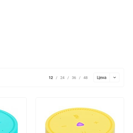
Цена
12
/
24
/
36
/
48