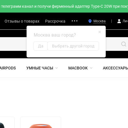
телеграмм канал и получи фирменный адаптер Type-C 20W при поку
Отзывы о товарах
Рассрочка
Москва
Ли
✖
Москва ваш город?
Да
Выбрать другой город
AIRPODS
УМНЫЕ ЧАСЫ
MACBOOK
АКСЕССУАР