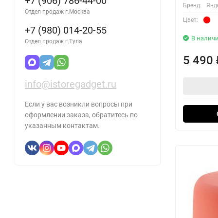
+7 (906) 786-44-00
Бренд:
Янд
Отдел продаж г.Москва
Цвет:
+7 (980) 014-20-55
В налич
Отдел продаж г.Тула
5 490
info@istoregadget.ru
Если у вас возникли вопросы при
оформлении заказа, обратитесь по
указанным контактам.