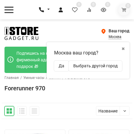
0
0
0
0
Ваш город
Москва
✖
Москва ваш город?
Подпишись на наш телеграмм канал и получи
фирменный адаптер Type-C 20W при покупке в
Да
Выбрать другой город
подарок 🎁
Главная
/
Умные часы
/
Garmin
/
Forerunner 970
Forerunner 970
Название