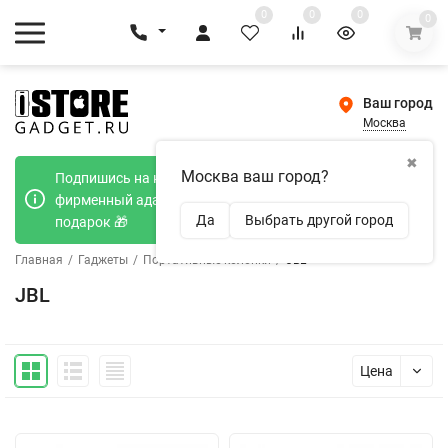
0
0
0
0
Ваш город
Москва
✖
Москва ваш город?
Подпишись на наш телеграмм канал и получи
фирменный адаптер Type-C 20W при покупке в
Да
Выбрать другой город
подарок 🎁
Главная
/
Гаджеты
/
Портативные колонки
/
JBL
JBL
Цена