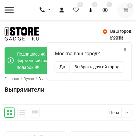
0
0
0
0
Ваш город
Москва
✖
Москва ваш город?
Подпишись на наш телеграмм канал и получи
фирменный адаптер Type-C 20W при покупке в
Да
Выбрать другой город
подарок 🎁
Главная
/
Dyson
/
Выпрямители
Выпрямители
Цена