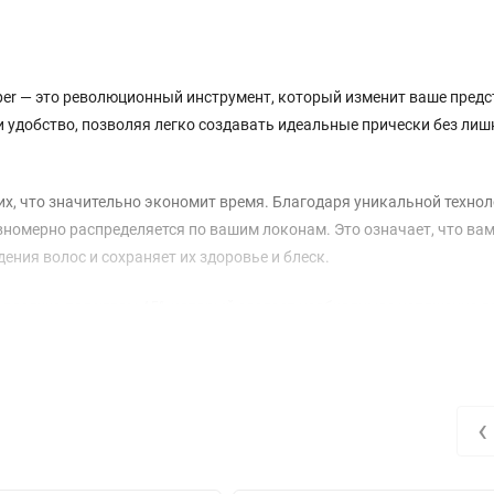
opper — это революционный инструмент, который изменит ваше пред
 и удобство, позволяя легко создавать идеальные прически без лиш
их, что значительно экономит время. Благодаря уникальной технол
равномерно распределяется по вашим локонам. Это означает, что ва
ения волос и сохраняет их здоровье и блеск.
воздуха под углом 45°, который создает необходимое натяжение д
а концах волос, не подвергая их чрезмерному стрессу. Умные терм
екунду, что исключает перегрев и защищает ваши волосы.
е использовать его как на влажных, так и на сухих волосах. Ка
‹
печивает оптимальные условия для укладки. В режиме Wet доступ
вумя температурными режимами, включая функцию Boost для быстр