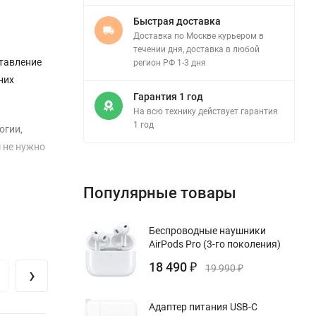
Быстрая доставка
Доставка по Москве курьером в
течении дня, доставка в любой
ставление
регион РФ 1-3 дня
них
Гарантия 1 год
На всю технику действует гарантия
1 год
огии,
м не нужно
Популярные товары
ля
исторы в
Беспроводные наушники
AirPods Pro (3-го поколения)
ждый режим
18 490
›
₽
19 990
₽
ны три
ого
Адаптер питания USB-C