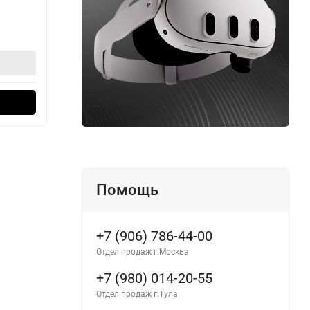
39 990
37
₽
42 990
₽
В корзину
Оформить в 1 клик
Помощь
+7 (906) 786-44-00
Отдел продаж г.Москва
+7 (980) 014-20-55
Отдел продаж г.Тула