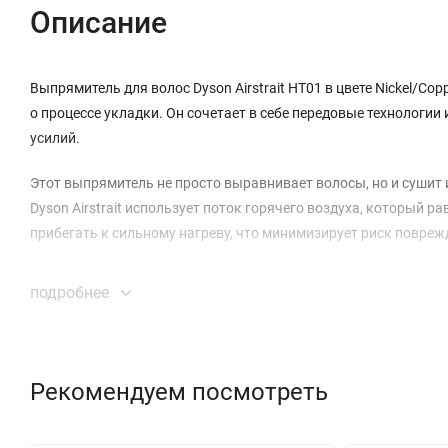
Описание
Выпрямитель для волос Dyson Airstrait HT01 в цвете Nickel/C
о процессе укладки. Он сочетает в себе передовые технологии
усилий.
Этот выпрямитель не просто выравнивает волосы, но и сушит 
Dyson Airstrait использует поток горячего воздуха, который 
прибегать к сильному нагреву, что минимизирует риск поврежд
Одной из главных особенностей является направленный поток 
подробнее
идеального выравнивания. Это позволяет достичь гладкости н
конструкции контролируют температуру нагрева до 30 раз в с
Выпрямитель предлагает различные режимы укладки: вы может
Рекомендуем посмотреть
имеет интеллектуальный контроль температуры, который обес
уровня нагрева, а в режиме Dry вы можете выбрать между д