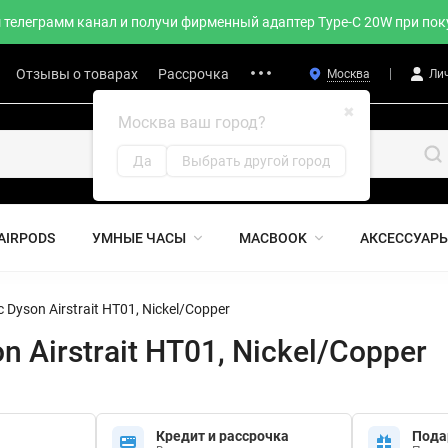
телеграмм канал и получи фирменный адаптер Type-C 20W при поку
Отзывы о товарах
Рассрочка
Москва
Ли
✖
Москва ваш город?
Да
Выбрать другой город
AIRPODS
УМНЫЕ ЧАСЫ
MACBOOK
АКСЕССУАР
yson Airstrait HT01, Nickel/Copper
Airstrait HT01, Nickel/Copper
Кредит и рассрочка
Пода