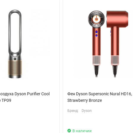
жая текущие параметры воздушного потока и температуры. Это де
роме того, функция автоматической паузы позволяет экономить э
одка для тех, кто ценит качество и эффективность. С ним укладка
ь безупречно каждый день.
здуха Dyson Purifier Cool
Фен Dyson Supersonic Nural HD16,
e TP09
Strawberry Bronze
Бренд:
Dyson
В наличии