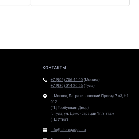
КОНТАКТЫ
+7 (906) 786-44-00
(Москва)
+7 (980) 014-20-55
(Тула)
г. Москва, Багратионовский Проезд 7 к3, H1-
012
(ТЦ Горбушкин Двор)
г. Тула, ул. Демонстрации 1г, 3 этаж
(ТЦ Утюг)
info@istoregadget.ru