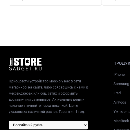
ПРОДУ
iPhone
Приобрести устройство можно у нас в сети
Samsung
магазинов, на сайте, либо связавшись с нами в
iPad
мессенджерах или соц. сетях и оформить
доставку или самовывоз! Актуальные цены и
AirPods
наличие уточняйте перед покупкой. Цены
Умные ч
указаны за наличный расчет. Гарантия 1 год.
MacBook