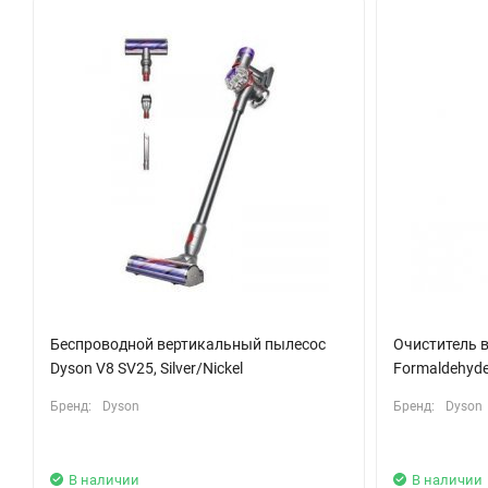
нагрева.
ЖК-экран обеспечивает удобный доступ к настройкам, отобра
использование устройства простым и интуитивно понятным. К
переходя в спящий режим при бездействии.
Dyson Airstrait HT01 — это не просто утюжок, а настоящая нах
превращается в удовольствие, а ваши волосы будут выглядет
Беспроводной вертикальный пылесос
Очиститель во
Dyson V8 SV25, Silver/Nickel
Formaldehyd
Бренд:
Dyson
Бренд:
Dyson
В наличии
В наличии