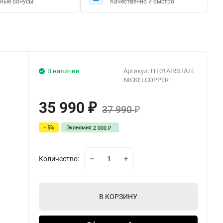
ные бонусы
Качественно и быстро
В наличии
Артикул:
HT01AIRSTATE
NICKELCOPPER
35 990
₽
37 990
₽
- 5%
Экономия
2 000
₽
Количество:
В КОРЗИНУ