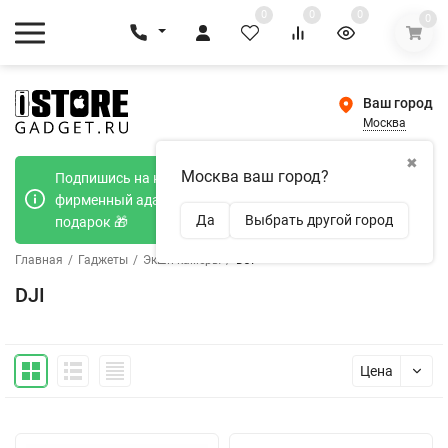
0
0
0
0
Ваш город
Москва
✖
Москва ваш город?
Подпишись на наш телеграмм канал и получи
фирменный адаптер Type-C 20W при покупке в
Да
Выбрать другой город
подарок 🎁
Главная
/
Гаджеты
/
Экшн-камеры
/
DJI
DJI
Цена