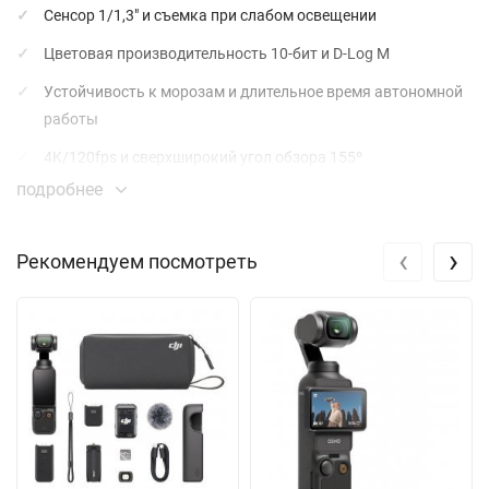
Сенсор 1/1,3″ и съемка при слабом освещении
Цветовая производительность 10-бит и D-Log M
Устойчивость к морозам и длительное время автономной
работы
4K/120fps и сверхширокий угол обзора 155º
подробнее
Магнитный быстрый выпуск и собственное вертикальное
видео
‹
›
Рекомендуем посмотреть
360° HorizonSteady
Водонепроницаемость до 18 м
Двойные полноцветные сенсорные экраны
1/1,3-дюймовый датчик изображения
Эквивалентный размер пикселя 2,4 мкм и диафрагма f/2,8