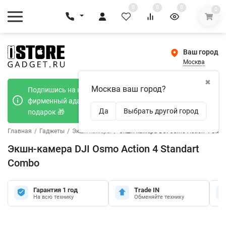
0
0
0
0
Ваш город
Москва
✖
Москва ваш город?
Подпишись на наш телеграмм канал и получи
фирменный адаптер Type-C 20W при покупке в
Да
Выбрать другой город
подарок 🎁
Главная
/
Гаджеты
/
Экшн-камеры
/
Экшн-камера DJI Osmo Action 4 Stan
Экшн-камера DJI Osmo Action 4 Standart
Combo
Гарантия 1 год
Trade IN
На всю технику
Обменяйте технику