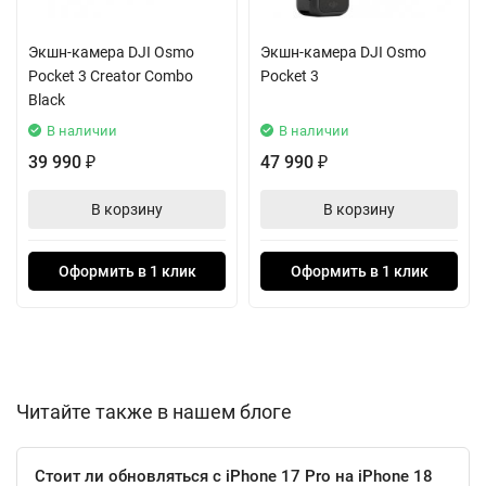
повышают производительность в сценариях с высоким
динамическим диапазоном и в условиях низкой
Экшн-камера DJI Osmo
Экшн-камера DJI Osmo
освещенности.
Pocket 3 Creator Combo
Pocket 3
Black
В наличии
В наличии
39 990
47 990
₽
₽
В корзину
В корзину
Оформить в 1 клик
Оформить в 1 клик
Читайте также в нашем блоге
Стоит ли обновляться с iPhone 17 Pro на iPhone 18