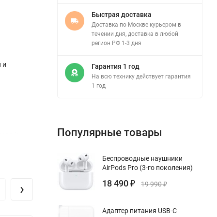
Быстрая доставка
Доставка по Москве курьером в
течении дня, доставка в любой
регион РФ 1-3 дня
 и
Гарантия 1 год
На всю технику действует гарантия
1 год
Популярные товары
дров/с.
го и
Беспроводные наушники
AirPods Pro (3-го поколения)
Action 3
18 490
ри
›
₽
19 990
₽
различных
Адаптер питания USB-C