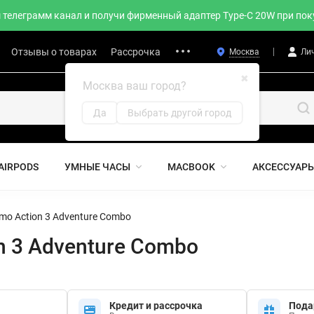
телеграмм канал и получи фирменный адаптер Type-C 20W при поку
Отзывы о товарах
Рассрочка
Москва
Ли
✖
Москва ваш город?
Да
Выбрать другой город
AIRPODS
УМНЫЕ ЧАСЫ
MACBOOK
АКСЕССУАР
mo Action 3 Adventure Combo
n 3 Adventure Combo
Кредит и рассрочка
Пода