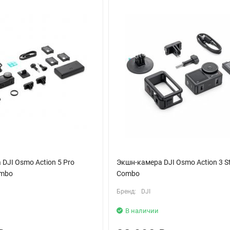
креплением. Просто отсоедините камеру, поверните и снова прикр
овать камеру даже в самых неблагоприятных условиях, при этом в
ую зарядку - 18 минут подзарядки обеспечат 80% заряда и до 2-х 
сех направлениях, а благодаря HorizonSteady горизонт остается р
 выполнены из стекла Gorilla Glass, которое противостоит царапи
дение с высоты 1.5 м.
ые, поэтому камера удобна для видеоблогеров и кадрирования селф
DJI Osmo Action 5 Pro
Экшн-камера DJI Osmo Action 3 S
ombo
Combo
Бренд:
DJI
В наличии