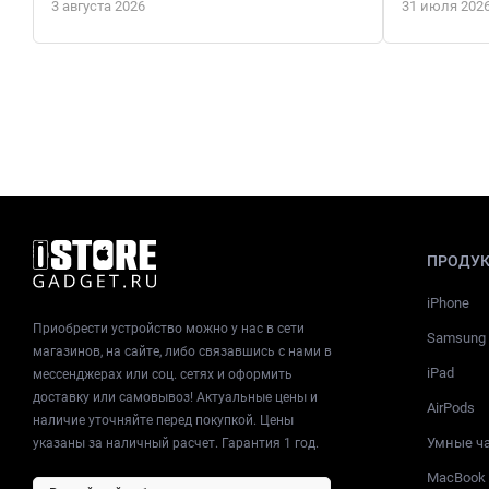
3 августа 2026
31 июля 202
ПРОДУ
iPhone
Приобрести устройство можно у нас в сети
Samsung
магазинов, на сайте, либо связавшись с нами в
iPad
мессенджерах или соц. сетях и оформить
доставку или самовывоз! Актуальные цены и
AirPods
наличие уточняйте перед покупкой. Цены
Умные ч
указаны за наличный расчет. Гарантия 1 год.
MacBook