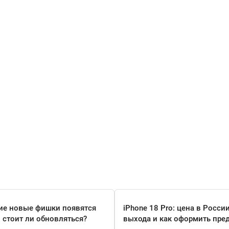
кие новые фишки появятся
iPhone 18 Pro: цена в России
и стоит ли обновляться?
выхода и как оформить пре