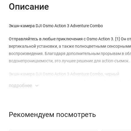
Описание
Экшн-камера DJI Osmo Action 3 Adventure Combo
Отправляйтесь в любые приключения с Osmo Action 3. [1] Он 
вертикальной установки, а также полноцветными сенсорными
воспроизведения. Благодаря дополнительным прорывам в обл
водонепроницаемости, это лучшее решение для action-съемок.
Экшн-камера DJI Osmo Action 3 Adventure Combo, черный
Отправляйтесь на поиски приключений вместе с Osmo Action 3 
подробнее
Сверхширокий угол обзора 155° позволяет захватить в кадр 
экспозиции позволяет получить точные цвета даже в условиях
HDR-видео восстанавливает детали света и тени. Даже в сцена
создает видео с естественными переходами света. Благодаря 
Рекомендуем посмотреть
цветокоррекции.
Быстросъёмный дизайн с магнитом и дополнительной фиксиру