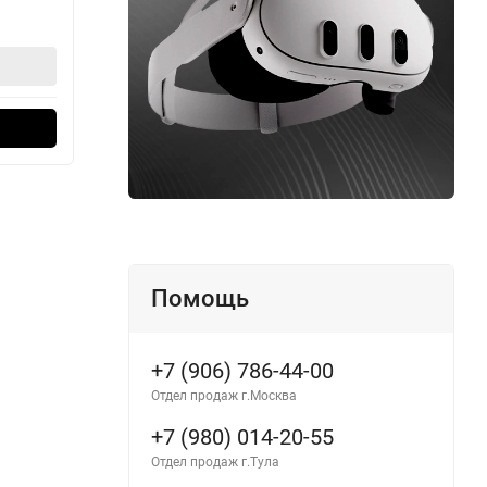
39 990
33
₽
В корзину
Оформить в 1 клик
Помощь
+7 (906) 786-44-00
Отдел продаж г.Москва
+7 (980) 014-20-55
Отдел продаж г.Тула