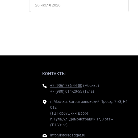
26 июля 2026
КОНТАКТЫ
+7 (906) 786-44-00
(Москва)
+7 (980) 014-20-55
(Тула)
г. Москва, Багратионовский Проезд 7 к3, H1-
012
(ТЦ Горбушкин Двор)
г. Тула, ул. Демонстрации 1г, 3 этаж
(ТЦ Утюг)
info@istoregadget.ru