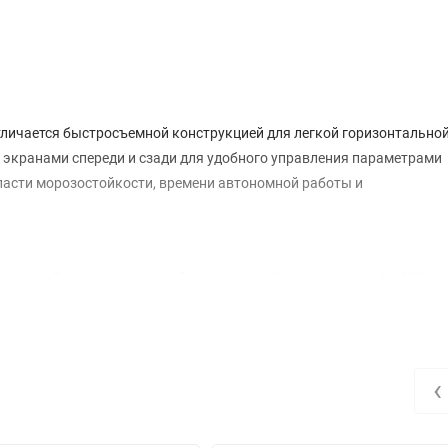
отличается быстросъемной конструкцией для легкой горизонтальной
 экранами спереди и сзади для удобного управления параметрами
асти морозостойкости, времени автономной работы и
и снимайте видео с высокой детализацией в качестве до 4K/120 ка
еще больше впечатлений. Автоматическая калибровка баланса бело
 сложного освещения, например во время погружения под воду.
риях с высокой контрастностью, таких как восход или закат, Osmo 
глубине цвета 10 бит наслаждайтесь богатым цветов и гибкостью п
‹
ющей клипсой делает экшн-камеру удобной для использования в 