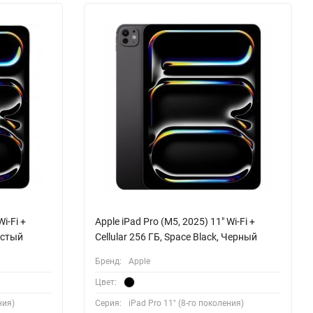
i-Fi +
Apple iPad Pro (M5, 2025) 11" Wi-Fi +
ристый
Cellular 256 ГБ, Space Black, Черный
Бренд:
Apple
Цвет:
ния)
Серия:
iPad Pro 11" (8-го поколения)