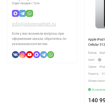
Отдел продаж г.Тула
info@istoregadget.ru
Если у вас возникли вопросы при
оформлении заказа, обратитесь по
Apple iPad 
указанным контактам.
Cellular 51
Бренд:
App
Цвет:
Серия:
iPad
Память:
51
Объем накоп
В налич
140 9