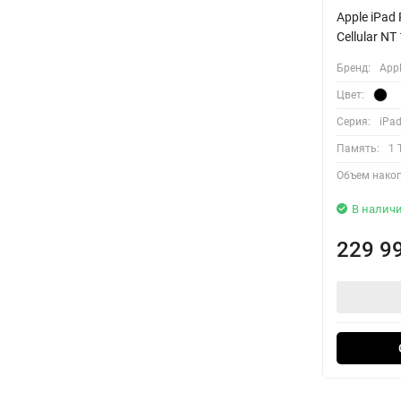
Apple iPad 
Cellular NT
Бренд:
App
Цвет:
Серия:
iPad
Память:
1 
Объем накоп
В налич
229 9