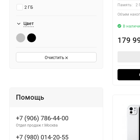
Память:
2 
2 ГБ
Объем накоп
Цвет
В налич
179 9
Очистить
Помощь
+7 (906) 786-44-00
Отдел продаж г.Москва
+7 (980) 014-20-55