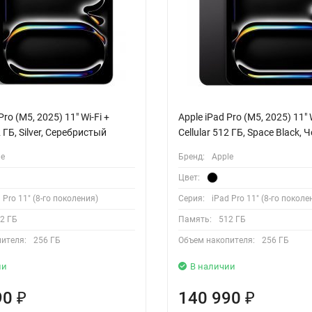
Pro (M5, 2025) 11" Wi-Fi +
Apple iPad Pro (M5, 2025) 11" W
2 ГБ, Silver, Серебристый
Cellular 512 ГБ, Space Black,
le
Бренд:
Apple
Цвет:
 Pro 11" (8-го поколения)
Серия:
iPad Pro 11" (8-го поколе
2 ГБ
Память:
512 ГБ
ителя:
256 ГБ
Объем накопителя:
256 ГБ
ии
В наличии
90
140 990
₽
₽