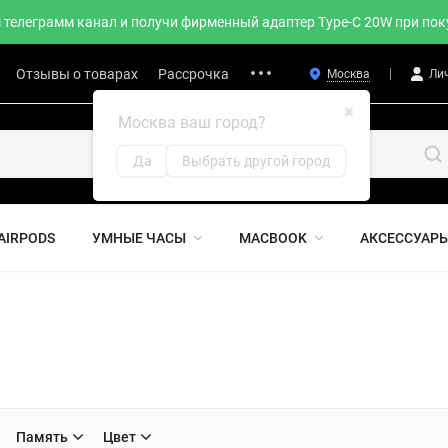
телеграмм канал и получи фирменный адаптер Type-C 20W при поку
Отзывы о товарах
Рассрочка
Москва
Ли
✖
Москва ваш город?
Да
Выбрать другой город
AIRPODS
УМНЫЕ ЧАСЫ
MACBOOK
АКСЕССУАР
Память
Цвет