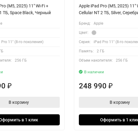
Pro (M5, 2025) 11" Wi-Fi +
Apple iPad Pro (M5, 2025) 11" W
 1 ТБ, Space Black, Черный
Cellular NT 2 ТБ, Silver, Сере
le
Бренд:
Apple
Цвет:
 Pro 11" (8-го поколения)
Серия:
iPad Pro 11" (8-го поколе
ТБ
Память:
2 ГБ
ителя:
256 ГБ
Объем накопителя:
256 ГБ
ии
В наличии
90
248 990
₽
₽
В корзину
В корзину
Оформить в 1 клик
Оформить в 1 кли