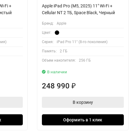
i-Fi +
Apple iPad Pro (M5, 2025) 11" Wi-Fi +
бристый
Cellular NT 2 ТБ, Space Black, Черный
Бренд:
Apple
Цвет:
ния)
Серия:
iPad Pro 11" (8-го поколения)
Память:
2 ГБ
Объем накопителя:
256 ГБ
В наличии
248 990
₽
В корзину
к
Оформить в 1 клик