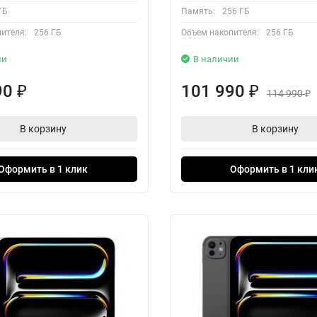
ГБ
Память:
256 ГБ
ителя:
256 ГБ
Объем накопителя:
256 ГБ
ии
В наличии
90
101 990
₽
₽
114 990
₽
В корзину
В корзину
Оформить в 1 клик
Оформить в 1 кли