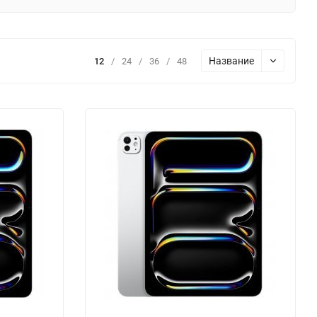
Название
12
/
24
/
36
/
48