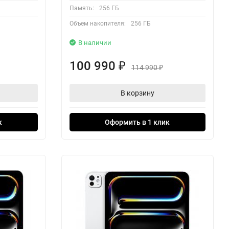
Память:
256 ГБ
Объем накопителя:
256 ГБ
В наличии
100 990
₽
114 990
₽
В корзину
к
Оформить в 1 клик