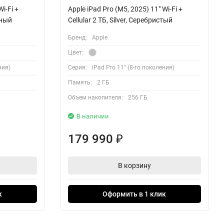
i-Fi +
Apple iPad Pro (M5, 2025) 11" Wi-Fi +
рный
Cellular 2 ТБ, Silver, Серебристый
Бренд:
Apple
Цвет:
ния)
Серия:
iPad Pro 11" (8-го поколения)
Память:
2 ГБ
Объем накопителя:
256 ГБ
В наличии
179 990
₽
В корзину
к
Оформить в 1 клик