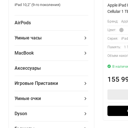
iPad 10,2" (9-го поколения)
Apple iPad 
Cellular 1 
Бренд:
App
AirPods
Цвет:
Умные часы
Серия:
iPad
Память:
1 
MacBook
Объем накоп
В налич
Аксессуары
155 9
Игровые Приставки
Умные очки
Dyson