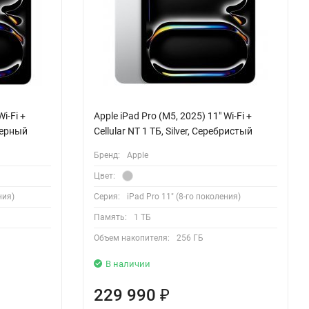
i-Fi +
Apple iPad Pro (M5, 2025) 11" Wi-Fi +
 Черный
Cellular NT 1 ТБ, Silver, Серебристый
Бренд:
Apple
Цвет:
ния)
Серия:
iPad Pro 11" (8-го поколения)
Память:
1 ТБ
Объем накопителя:
256 ГБ
В наличии
229 990
₽