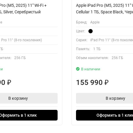
Pro (M5, 2025) 11" Wi-Fi +
Apple iPad Pro (M5, 2025) 11" W
ТБ, Silver, Серебристый
Cellular 1 ТБ, Space Black, Че
le
Бренд:
Apple
Цвет:
 Pro 11" (8-го поколения)
Серия:
iPad Pro 11" (8-го поколе
ТБ
Память:
1 ТБ
ителя:
256 ГБ
Объем накопителя:
256 ГБ
ии
В наличии
90
155 990
₽
₽
В корзину
В корзину
Оформить в 1 клик
Оформить в 1 кли