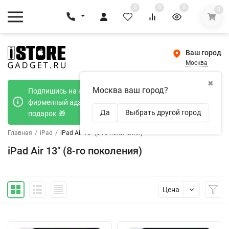
0
0
0
0
Ваш город
Москва
✖
Москва ваш город?
Подпишись на наш телеграмм канал и получи
фирменный адаптер Type-C 20W при покупке в
Да
Выбрать другой город
подарок 🎁
Главная
/
iPad
/
iPad Air 13" (8-го поколения)
iPad Air 13" (8-го поколения)
Цена