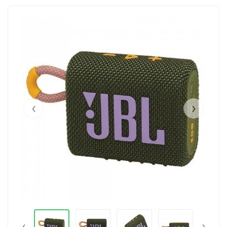
‹
›
‹
›