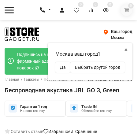
0
0
0
0
Ваш город
Москва
✖
Москва ваш город?
Подпишись на наш телеграмм канал и получи
фирменный адаптер Type-C 20W при покупке в
Да
Выбрать другой город
подарок 🎁
Главная
/
Гаджеты
/
Портативные колонки
/
Беспроводная акустика JBL 
Беспроводная акустика JBL GO 3, Green
Гарантия 1 год
Trade IN
На всю технику
Обменяйте технику
Оставить отзыв
Избранное
Сравнение