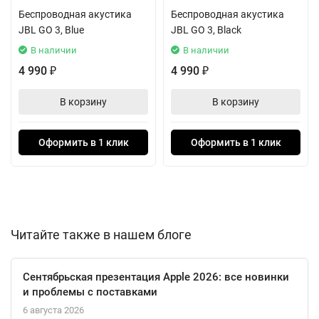
Кроме того, модель способна выдерживать кратковременные
Беспроводная акустика
Беспроводная акустика
(до 30 минут) погружения в пресную воду на глубину до 1
JBL GO 3, Blue
JBL GO 3, Black
метра.
В наличии
В наличии
Встроенный полуторадюймовый монофонический динамик
4 990
4 990
₽
₽
обеспечивает выходную мощность 4.2 Вт (RMS), что заметно
В корзину
В корзину
громче встроенных динамиков мобильных устройств. Кроме
того, продуманная компоновка делает звук насыщенным.
Максимальное время воспроизведения музыки от
Оформить в 1 клик
Оформить в 1 клик
встроенного аккумулятора составляет 5 часов, в зависимости
от уровня громкости.
Читайте также в нашем блоге
Сентябрьская презентация Apple 2026: все новинки
и проблемы с поставками
6 августа 2026