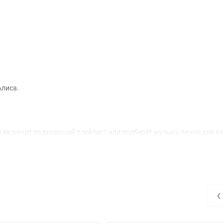
Алиса.
а включит подходящий плейлист или подберёт музыку лично для ва
ть новое и даже научит лучше выговаривать буквы.
‹
а, расскажет новости, напомнит о важных или приятных делах.