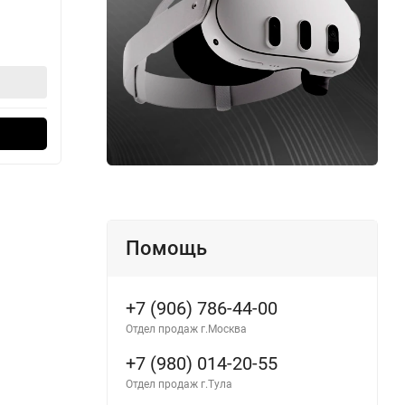
5 490
12
₽
В корзину
Оформить в 1 клик
Помощь
+7 (906) 786-44-00
Отдел продаж г.Москва
+7 (980) 014-20-55
Отдел продаж г.Тула