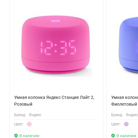
Сделайте дом умнее и уютнее
Это просто. Добавьте к колонке умную лампу или пылесос. 
Управляйте телевизором с помощью голоса
Создайте тандем из Станции Мини и Модуля с Яндекс.ТВ, и смо
плеером — и всё это через колонку.
Умная колонка Яндекс Станция Лайт 2,
Умная колонк
Розовый
Фиолетовый
Бренд:
Яндекс
Бренд:
Яндек
Цвет:
Цвет:
В наличии
В наличии