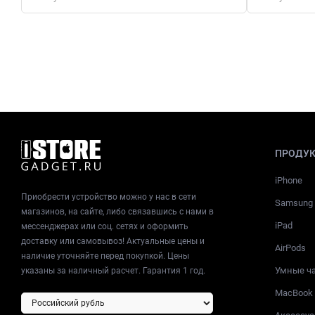
ПРОДУ
iPhone
Приобрести устройство можно у нас в сети
Samsung
магазинов, на сайте, либо связавшись с нами в
iPad
мессенджерах или соц. сетях и оформить
доставку или самовывоз! Актуальные цены и
AirPods
наличие уточняйте перед покупкой. Цены
Умные ч
указаны за наличный расчет. Гарантия 1 год.
MacBook