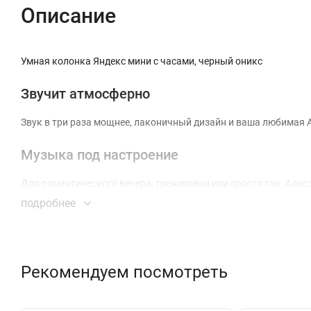
Описание
Умная колонка Яндекс мини c часами, черный оникс
Звучит атмосферно
Звук в три раза мощнее, лаконичный дизайн и ваша любимая 
Музыка под настроение
Для романтического вечера, тренировки или просто так. Алис
подробнее
На одной волне с детьми
Алиса знает много сказок и игр, поможет учить уроки, узнава
Рекомендуем посмотреть
Успевать все - легко и приятно
Станция Мини разбудит вас вовремя, напомнит покормить кот