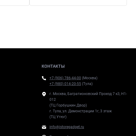
КОНТАКТЫ
+7 (906) 786-44-00
(Москва)
+7 (980) 014-20-55
(Тула)
г. Москва, Багратионовский Проезд 7 к3, H1-
012
(ТЦ Горбушкин Двор)
г. Тула, ул. Демонстрации 1г, 3 этаж
(ТЦ Утюг)
info@istoregadget.ru