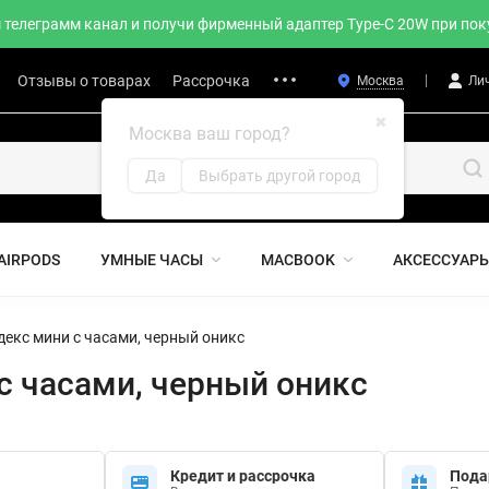
телеграмм канал и получи фирменный адаптер Type-C 20W при поку
Отзывы о товарах
Рассрочка
Москва
Ли
✖
Москва ваш город?
Да
Выбрать другой город
AIRPODS
УМНЫЕ ЧАСЫ
MACBOOK
АКСЕССУАР
екс мини c часами, черный оникс
c часами, черный оникс
Кредит и рассрочка
Пода