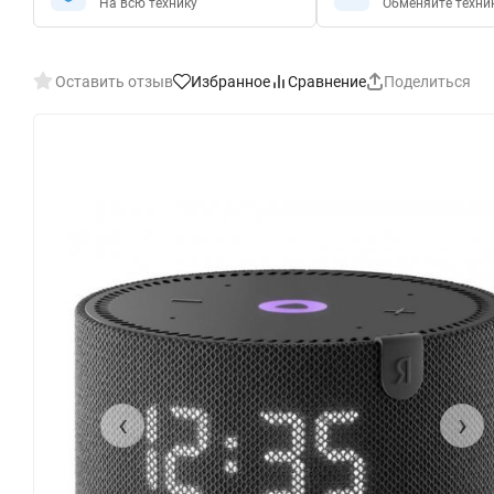
На всю технику
Обменяйте техни
Оставить отзыв
Избранное
Сравнение
Поделиться
‹
›