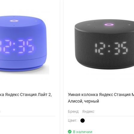
Можно даже сделать умным старый виниловый проигрыватель.
жете ещё больше. Включать телевизор, искать и запускать кино, у
а Яндекс Станция Лайт 2,
Умная колонка Яндекс Станция М
Алисой, черный
с
Бренд:
Яндекс
Цвет:
В наличии