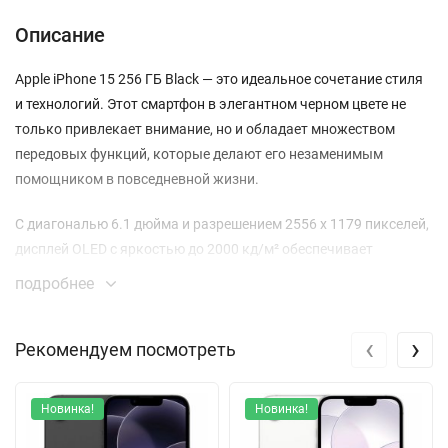
Описание
Apple iPhone 15 256 ГБ Black — это идеальное сочетание стиля
и технологий. Этот смартфон в элегантном черном цвете не
только привлекает внимание, но и обладает множеством
передовых функций, которые делают его незаменимым
помощником в повседневной жизни.
С диагональю 6.1 дюйма и разрешением 2556 x 1179 пикселей,
дисплей OLED с яркостью до 2000 кд/м² обеспечивает
невероятную четкость изображения. Технология True Tone
подробнее
позволяет адаптировать цветовую температуру экрана к
окружающему освещению, что делает просмотр контента
‹
›
Рекомендуем посмотреть
более комфортным. Плотность пикселей в 460 пикселей на
дюйм гарантирует великолепную детализацию.
Новинка!
Новинка!
Производительность iPhone 15 обеспечивается мощным
процессором A16 Bionic, который позволяет запускать любые