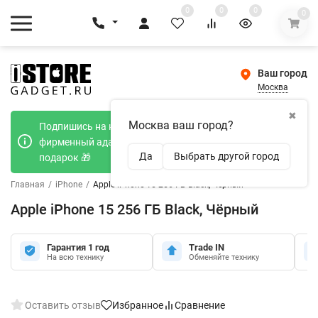
0
0
0
0
Ваш город
Москва
✖
Москва ваш город?
Подпишись на наш телеграмм канал и получи
фирменный адаптер Type-C 20W при покупке в
Да
Выбрать другой город
подарок 🎁
Главная
/
iPhone
/
Apple iPhone 15 256 ГБ Black, Чёрный
Apple iPhone 15 256 ГБ Black, Чёрный
Гарантия 1 год
Trade IN
На всю технику
Обменяйте технику
Оставить отзыв
Избранное
Сравнение