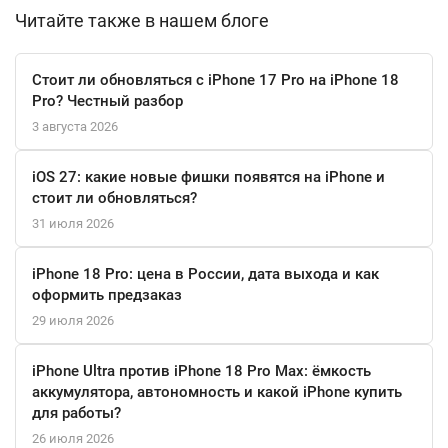
поддерживает 5G, Wi-Fi 6 и Bluetooth 5.3, что обеспечивает
Читайте также в нашем блоге
быструю передачу данных и надежное соединение. С
аккумулятором, который обеспечивает до 75 часов
Стоит ли обновляться с iPhone 17 Pro на iPhone 18
воспроизведения аудио и до 26 часов видео, вы можете быть
Pro? Честный разбор
уверены, что ваш смартфон всегда под рукой.
3 августа 2026
Дополнительные возможности, такие как поддержка MagSafe,
iOS 27: какие новые фишки появятся на iPhone и
Face ID для безопасной разблокировки и защита от воды на
стоит ли обновляться?
глубине до 6 метров, делают iPhone 15 не только стильным, но
31 июля 2026
и функциональным устройством. В комплекте поставляется
кабель USB-C, что позволяет легко подключать устройство к
iPhone 18 Pro: цена в России, дата выхода и как
зарядным устройствам и компьютерам.
оформить предзаказ
29 июля 2026
Apple iPhone 15 256 ГБ Black — это не просто телефон, это
стильный аксессуар и мощный инструмент для работы и
iPhone Ultra против iPhone 18 Pro Max: ёмкость
развлечений.
аккумулятора, автономность и какой iPhone купить
для работы?
26 июля 2026