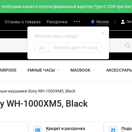
телеграмм канал и получи фирменный адаптер Type-C 20W при поку
Отзывы о товарах
Рассрочка
Москва
Ли
✖
Москва ваш город?
Да
Выбрать другой город
AIRPODS
УМНЫЕ ЧАСЫ
MACBOOK
АКСЕССУАР
ные наушники Sony WH-1000XM5, Black
y WH-1000XM5, Black
Кредит и рассрочка
Пода