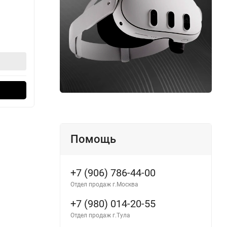
В наличии
В н
10 490
10
₽
В корзину
Оформить в 1 клик
Помощь
+7 (906) 786-44-00
Отдел продаж г.Москва
+7 (980) 014-20-55
Отдел продаж г.Тула