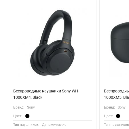
кодеком вы получите максимум качества при прослушивании L
DSEE Extreme, в свою очередь, позволяет превратить даже сжа
качество в реальном времени.
Самый длительный срок службы батареи среди наушников в св
30 часов непрерывного воспроизведения музыки. А если урове
музыку еще 5 часов. Теперь ваша музыка с вами везде и всегд
Беспроводные наушники Sony WH-
Беспроводны
1000XM4, Black
1000XM5, Bla
Бренд:
Sony
Бренд:
Sony
Цвет:
Цвет:
Тип наушников:
Динамические
Тип наушников