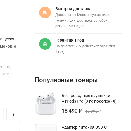
Быстрая доставка
Доставка по Москве курьером в
течении дня, доставка в любой
регион РФ 1-3 дня
ающееся
Гарантия 1 год
манов, а
На всю технику действует гарантия
1 год
веров,
тью и
Популярные товары
Беспроводные наушники
AirPods Pro (3-го поколения)
ума из
кальный
18 490
›
₽
19 990
₽
Адаптер питания USB-C
 с этим