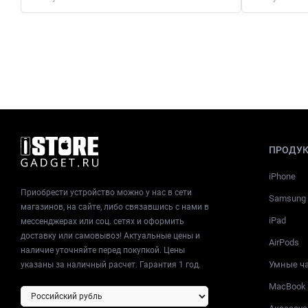
ПРОДУ
iPhone
Приобрести устройство можно у нас в сети
Samsung
магазинов, на сайте, либо связавшись с нами в
iPad
мессенджерах или соц. сетях и оформить
доставку или самовывоз! Актуальные цены и
AirPods
наличие уточняйте перед покупкой. Цены
Умные ч
указаны за наличный расчет. Гарантия 1 год.
MacBook