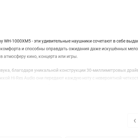
ony WH-1000XM5 - эти удивительные наушники сочетают в себе выд
ь комфорта и способны оправдать ожидания даже искушённых мело
в атмосферу кино, концерта или игры.
ука, благодаря уникальной конструкции 30-миллиметровых драй
кой Hi-Res Audio они передают каждую ноту с невероятной четкос
тся прямо перед вами. Голоса и инструменты звучат естественно и
своей музыке. Система ANC в Sony WH-1000XM5 блокирует до 99% ш
же в самых шумных условиях, вы сможете погрузиться в свой музы
‹
и и восемь микрофонов отсекают шумы с высочайшей точностью.
в Sony заботливо оснастили модель поддержкой фирменного LDAC –