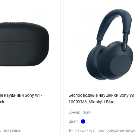
ossless-форматов на устройствах с поддержкой данного кодека. Т
тое с потерями аудио в практически неотличимое от FLAC и ALAC, 
оем классе - это Sony WH-1000XM5. С одним зарядом они обеспечи
нь заряда начнет истощаться, всего 10 минут зарядки позволят в
а.
е наушники Sony WF-
Беспроводные наушники Sony W
ck
1000XM6, Midnight Blue
Бренд:
Sony
Цвет:
:
вставные
Тип наушников:
Беспроводные науш