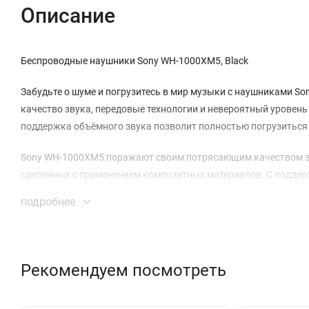
Описание
Беспроводные наушники Sony WH-1000XM5, Black
Забудьте о шуме и погрузитесь в мир музыки с наушниками S
качество звука, передовые технологии и невероятный уровен
поддержка объёмного звука позволит полностью погрузиться 
Sony WH-1000XM5 поражают своим потрясающим качеством зв
сделанных с применением композитных материалов. С поддерж
глубиной. Наслаждайтесь музыкой так, как будто она исполняе
подробнее
великолепно.
Забудьте о шуме из окружающего мира и сосредоточьтесь на 
окружения, позволяя вам наслаждаться звуком в тишине. Да
Рекомендуем посмотреть
мир без отвлекающих факторов. Новые процессоры обработк
Не каждый беспроводной кодек совместим с Hir-Res, поэтому 