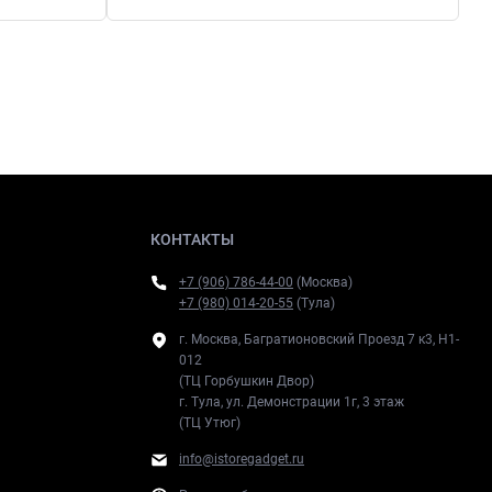
КОНТАКТЫ
+7 (906) 786-44-00
(Москва)
+7 (980) 014-20-55
(Тула)
г. Москва, Багратионовский Проезд 7 к3, H1-
012
(ТЦ Горбушкин Двор)
г. Тула, ул. Демонстрации 1г, 3 этаж
(ТЦ Утюг)
info@istoregadget.ru