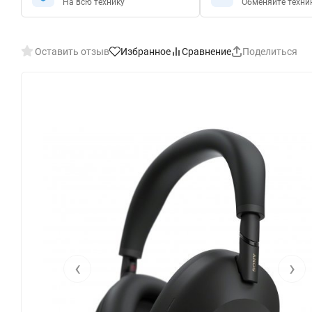
На всю технику
Обменяйте техни
Оставить отзыв
Избранное
Сравнение
Поделиться
‹
›