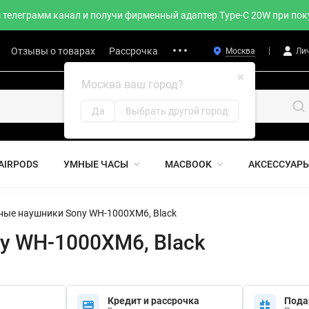
телеграмм канал и получи фирменный адаптер Type-C 20W при поку
Отзывы о товарах
Рассрочка
Москва
Ли
✖
Москва ваш город?
Да
Выбрать другой город
AIRPODS
УМНЫЕ ЧАСЫ
MACBOOK
АКСЕССУАР
ные наушники Sony WH-1000XM6, Black
y WH-1000XM6, Black
Кредит и рассрочка
Пода