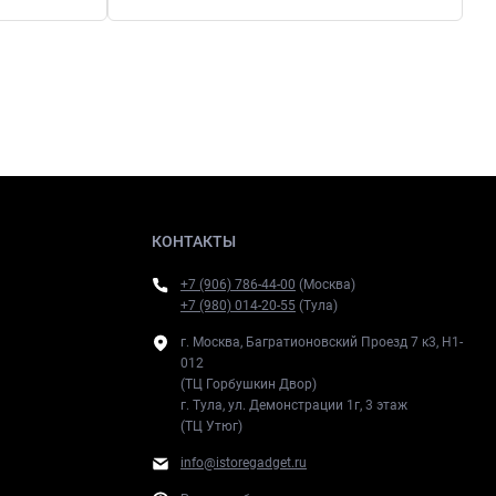
КОНТАКТЫ
+7 (906) 786-44-00
(Москва)
+7 (980) 014-20-55
(Тула)
г. Москва, Багратионовский Проезд 7 к3, H1-
012
(ТЦ Горбушкин Двор)
г. Тула, ул. Демонстрации 1г, 3 этаж
(ТЦ Утюг)
info@istoregadget.ru