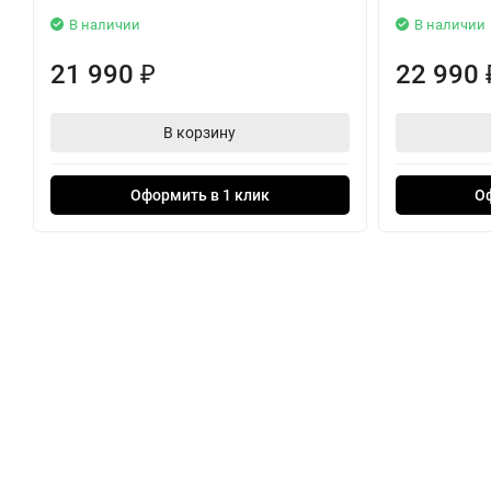
В наличии
В наличии
Нужно продолжать работу, когда батарея разряжена? Просто 
Поддерживается подключение как по Bluetooth, так и по ауд
21 990
22 990
₽
— всего за 3 минуты вы сможете прослушать до 1 часа. Благо
длительных поездок. Если вам нужно срочно пополнить запасы
В корзину
дополнительного адаптера переменного тока, совместимого с 
Оформить в 1 клик
О