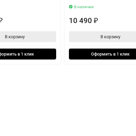
В наличии
подключите USB-кабель для зарядки и продолжайте слушать.
ио кабелю. При выключенных наушниках возможна еще более быстр
10 490
₽
₽
даря 30-часовому автономному режиму работы, вам хватит энергии
, вы можете подзарядиться на 3 часа всего за 3 минуты с помощь
В корзину
В корзину
USB-PD.
формить в 1 клик
Оформить в 1 клик