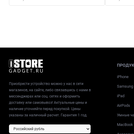
ПРОДУ
iPhone
Приобрести устройство можно у нас в сети
Samsung
магазинов, на сайте, либо связавшись с нами в
iPad
мессенджерах или соц. сетях и оформить
доставку или самовывоз! Актуальные цены и
AirPods
наличие уточняйте перед покупкой. Цены
Умные ч
указаны за наличный расчет. Гарантия 1 год.
MacBook