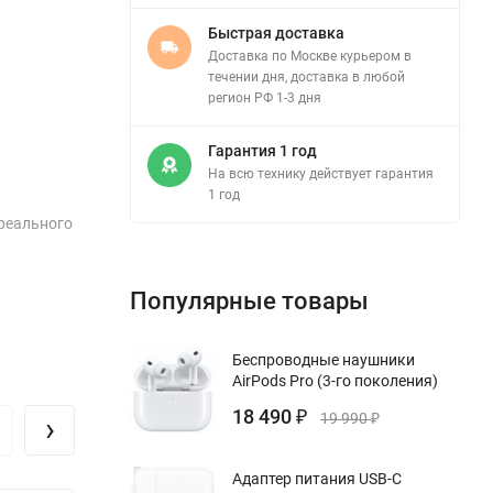
Быстрая доставка
Доставка по Москве курьером в
течении дня, доставка в любой
регион РФ 1-3 дня
Гарантия 1 год
На всю технику действует гарантия
1 год
реального
Популярные товары
 дышит, а
Беспроводные наушники
олучается
AirPods Pro (3-го поколения)
 куполом
18 490
›
₽
19 990
₽
Адаптер питания USB-C