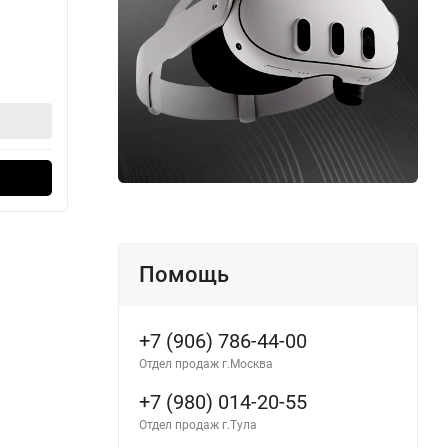
В наличии
В н
ая зарядка
28 990
28
₽
 даже для
ю
В корзину
Оформить в 1 клик
Помощь
+7 (906) 786-44-00
Отдел продаж г.Москва
+7 (980) 014-20-55
Отдел продаж г.Тула