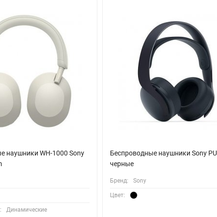
м стереозвуке, воспроизводимом в потоковых сервисах, преобраз
. Благодаря усилению динамичных басов и мощному звучанию, зву
даря технологии 360 Spatial Sound от Sony технология 360 Spatial 
спроизводить стереозвук в наушниках как пространственный звук.
на анализ формы ваших ушей.
 Audio и приложением Sony | Sound Connect вы можете оптимизиров
узыкой с максимальным погружением. Усовершенствованный алгор
ие звукового пространства, расстояния и высоты, позволяя вам 
е наушники WH-1000 Sony
Беспроводные наушники Sony PU
m
черные
 минимуму помехи от ветра, что снижает уровень шума во время 
Бренд:
Sony
вание.
Цвет:
:
Динамические