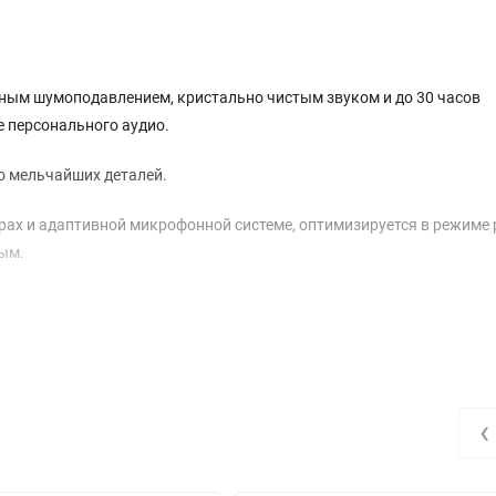
ным шумоподавлением, кристально чистым звуком и до 30 часов
 персонального аудио.
о мельчайших деталей.
рах и адаптивной микрофонной системе, оптимизируется в режиме 
тым.
аемую четкость звучания — высокие частоты переливаются, вокал
тимизированным схемам и высококачественным материалам звук п
астроен для улучшения шумоподавления и поддерживается легким
‹
 четкими.