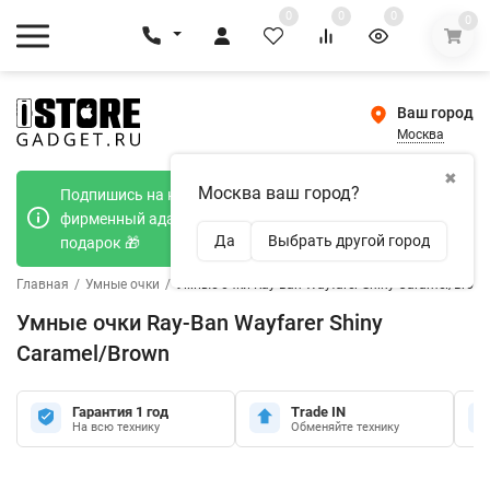
0
0
0
0
Ваш город
Москва
✖
Москва ваш город?
Подпишись на наш телеграмм канал и получи
фирменный адаптер Type-C 20W при покупке в
Да
Выбрать другой город
подарок 🎁
Главная
/
Умные очки
/
Умные очки Ray-Ban Wayfarer Shiny Caramel/Brow
Умные очки Ray-Ban Wayfarer Shiny
Caramel/Brown
Гарантия 1 год
Trade IN
На всю технику
Обменяйте технику