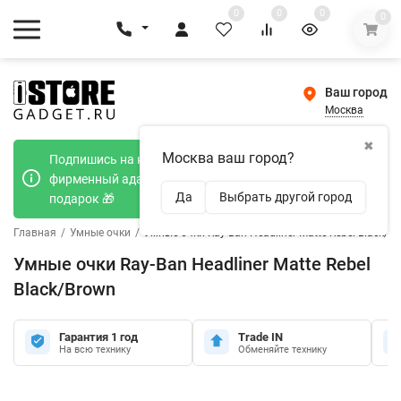
0
0
0
0
Ваш город
Москва
✖
Москва ваш город?
Подпишись на наш телеграмм канал и получи
фирменный адаптер Type-C 20W при покупке в
Да
Выбрать другой город
подарок 🎁
Главная
/
Умные очки
/
Умные очки Ray-Ban Headliner Matte Rebel Black/B
Умные очки Ray-Ban Headliner Matte Rebel
Black/Brown
Гарантия 1 год
Trade IN
На всю технику
Обменяйте технику