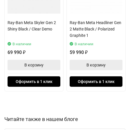
можете принимать звонки, общаться с голосовым
помощником или слушать подкасты, не вынимая наушники и
не теряя связи с внешним миром.
Ray-Ban Meta Skyler Gen 2
Ray-Ban Meta Headliner Gen
Shiny Black / Clear Demo
2 Matte Black / Polarized
Дизайн в матовом чёрном цвете с коричневыми линзами
Graphite 1
подчёркивает статусность и универсальность аксессуара.
В наличии
В наличии
Очки отличаются эргономичной посадкой и малым весом, что
69 990
59 990
₽
₽
делает их комфортными для продолжительного ношения.
Официальная гарантия продавца на 12 месяцев обеспечивает
В корзину
В корзину
уверенность в надёжности вашей высокотехнологичной
покупки. Ray-Ban Headliner — это не просто аксессуар, а умное
Оформить в 1 клик
Оформить в 1 клик
расширение ваших возможностей, выполненное в безупречной
эстетике культового бренда.
Читайте также в нашем блоге