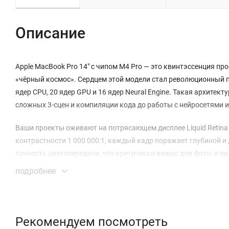
Описание
Apple MacBook Pro 14" с чипом M4 Pro — это квинтэссенция 
«чёрный космос». Сердцем этой модели стал революционный 
ядер CPU, 20 ядер GPU и 16 ядер Neural Engine. Такая архитек
сложных 3-сцен и компиляции кода до работы с нейросетями 
Ваши проекты оживают на потрясающем дисплее Liquid Retina 
контрастности 1 000 000:1, каждый кадр поражает глубиной 
точность цветопередачи, что критически важно для фото- и 
система поддерживает подключение до двух внешних монитор
подробнее
Конфигурация с 24 ГБ унифицированной памяти и быстрым SSD
огромными массивами данных. Вы сможете одновременно дер
тяжёлые приложения без намёка на замедление. Скорость чтен
Рекомендуем посмотреть
практически мгновенным.