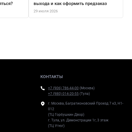
яться?
выхода и как оформить предзаказ
29 июля 2026
КОНТАКТЫ
+7 (906) 786-44-00
(Москва)
+7 (980) 014-20-55
(Тула)
г. Москва, Багратионовский Проезд 7 к3, H1-
012
(ТЦ Горбушкин Двор)
г. Тула, ул. Демонстрации 1г, 3 этаж
(ТЦ Утюг)