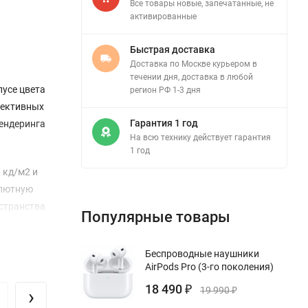
Все товары новые, запечатанные, не
активированные
Быстрая доставка
Доставка по Москве курьером в
течении дня, доставка в любой
пусе цвета
регион РФ 1-3 дня
фективных
Гарантия 1 год
рендеринга
На всю технику действует гарантия
1 год
 кд/м2 и
олютную
остранства
Популярные товары
Беспроводные наушники
AirPods Pro (3-го поколения)
и
18 490
зультатов
›
₽
19 990
₽