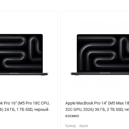
ения. Шесть динамиков hi-fi, включая низкочастотные с подавлен
контента с Dolby Atmos вы получаете эффект полного погружения 
нных микрофона идеально чистого захватывают голос, делая ноут
 остаётся верен принципу «работай весь день». Аккумулятор ёмко
спроизведения видео. Удобная зарядка осуществляется через разъё
t 4 (USB-C), HDMI и слот для карт памяти SDXC покрывают все потре
вероятно мощный союзник для решения самых амбициозных творческ
k Pro 16" (M5 Pro 18C CPU,
Apple MacBook Pro 14" (M5 Max 1
) 24 ГБ, 1 ТБ SSD, черный
32C GPU, 2026) 36 ГБ, 2 ТБ SSD, 
космос
Бренд:
Apple