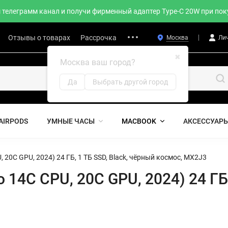
телеграмм канал и получи фирменный адаптер Type-C 20W при поку
Отзывы о товарах
Рассрочка
Москва
Ли
✖
Москва ваш город?
Да
Выбрать другой город
AIRPODS
УМНЫЕ ЧАСЫ
MACBOOK
АКСЕССУАР
, 20C GPU, 2024) 24 ГБ, 1 ТБ SSD, Black, чёрный космос, MX2J3
o 14C CPU, 20C GPU, 2024) 24 ГБ,