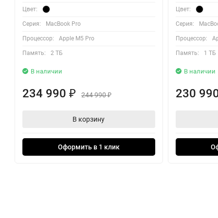
Цвет:
Цвет:
Серия:
MacBook Pro
Серия:
MacBoo
Процессор:
Apple M5 Pro
Процессор:
Ap
Память:
2 ТБ
Память:
1 ТБ
В наличии
В наличии
234 990
230 99
₽
244 990
₽
В корзину
Оформить в 1 клик
О