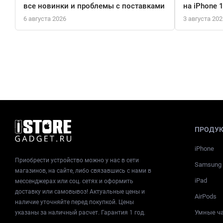
все новинки и проблемы с поставками
на iPhone 
6 августа 2026
3 августа 202
ПРОДУ
iPhone
Приобрести устройство можно у нас в сети
Samsung
магазинов, на сайте, либо связавшись с нами в
iPad
мессенджерах или соц. сетях и оформить
доставку или самовывоз! Актуальные цены и
AirPods
наличие уточняйте перед покупкой. Цены
Умные ч
указаны за наличный расчет. Гарантия 1 год.