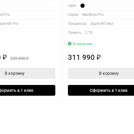
Цвет:
k Pro
Серия:
MacBook Pro
ple M5 Pro
Процессор:
Apple M5 Max
Память:
2 ТБ
В наличии
0
311 990
₽
₽
239 990
₽
В корзину
В корзину
формить в 1 клик
Оформить в 1 клик