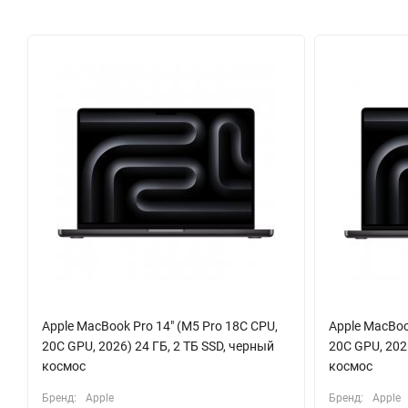
Звуковая система ноутбука — это отдельный повод для восхищ
резонанса, создают объёмное широкое стерео. При просмотре 
поддержке пространственного аудио. Три студийных направле
отличным решением для подкастов и онлайн-конференций.
Несмотря на феноменальную производительность, MacBook Pro
Вт·ч обеспечивает до 14 часов веб-сёрфинга и до 22 часов во
3, а в комплекте идёт адаптер на 70 Вт. Порты трёх Thunderbol
подключении периферии и внешних накопителей.
Этот MacBook Pro — не просто инструмент, а ваш тихий и не
технических задач, воплощённый в безупречном дизайне.
Apple MacBook Pro 14" (M5 Pro 18C CPU,
Apple MacBoo
20C GPU, 2026) 24 ГБ, 2 ТБ SSD, черный
20C GPU, 2026
космос
космос
Бренд:
Apple
Бренд:
Apple