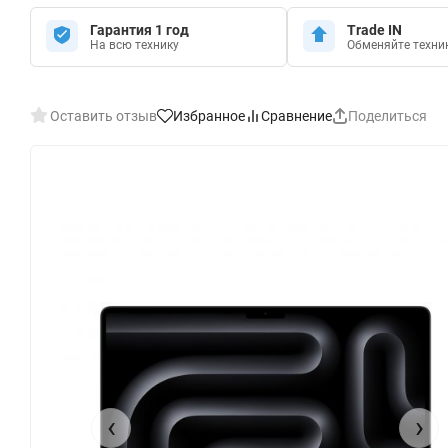
Гарантия 1 год
Trade IN
На всю технику
Обменяйте техни
Оставить отзыв
Избранное
Сравнение
Поделиться
‹
›