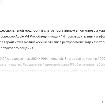
профессиональной мощности в ультрапортативном алюминиевом кор
процессор Apple M4 Pro, объединяющий 14 производительных и эф
тура гарантирует молниеносный отклик в ресурсоёмких задачах: от 
и потокового вещания.
XDR с разрешением 3024x1964 пикселей. Благодаря яркости в 1000
и детализацией. Расширенный цветовой охват P3 обеспечивает абс
видеомонтажа. А для многозадачности или расширения рабочего пр
ов 6K.
-накопителем на 1 ТБ создана для профессионалов, работающих с
жать открытыми десятки вкладок, несколько виртуальных машин 
ия и записи накопителя делает загрузку проектов и сохранение ре
‹