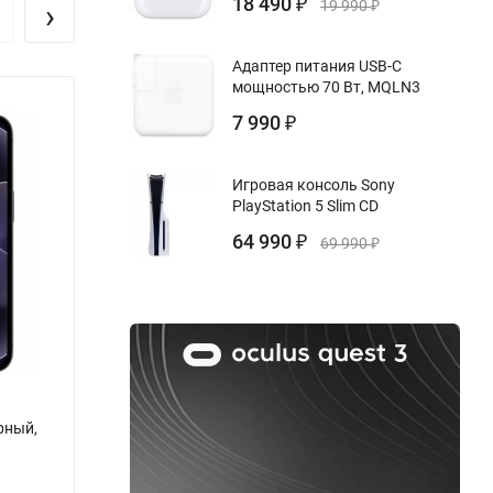
18 490
›
₽
19 990
₽
ol, и
Адаптер питания USB-C
мощностью 70 Вт, MQLN3
Новинка!
Нови
7 990
₽
Игровая консоль Sony
PlayStation 5 Slim CD
64 990
₽
69 990
₽
ерный,
Apple iPhone 17e 512 ГБ, White, Белый
Apple 
eSim
Бренд:
Apple
Бренд: