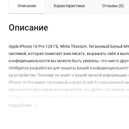
Описание
Характеристики
Отзывы (0)
Описание
Apple iPhone 16 Pro 128 ГБ, White Titanium, Титановый Белый M
системой, которая помогает вам писать, выражать себя и вып
конфиденциальности вы можете быть уверены, что никто друго
Intelligence разработан для защиты вашей конфиденциальност
на устройстве. Поэтому он знает о вашей личной информации, 
iPhone 16 Pro имеет титановый корпус Grade 5 с изысканной 
прочности к весу среди всех металлов, что делает эту модель
Теперь вы можете сделать идеальное фото или видео в рекорд
быстрого доступа к инструментам камеры . Просто проведите 
подробнее
глубина резкости, и переключайтесь между каждым объективо
нравится.
Феноменально мощный чип A18 Pro позволяет Apple Intelligenc