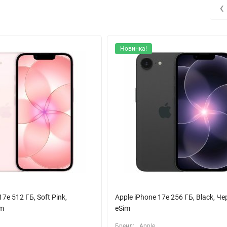
‹
т расширенными функциями видео и фото, такими как Camera Contr
гр AAA.
Новинка!
17e 512 ГБ, Soft Pink,
Apple iPhone 17e 256 ГБ, Black, Ч
im
eSim
Бренд:
Apple