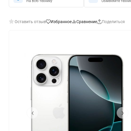
На всю технику
Обменяйте техни
Оставить отзыв
Избранное
Сравнение
Поделиться
‹
›