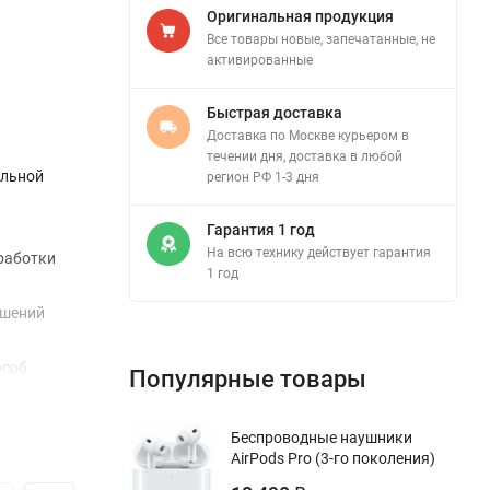
Оригинальная продукция
Все товары новые, запечатанные, не
активированные
Быстрая доставка
Доставка по Москве курьером в
течении дня, доставка в любой
альной
регион РФ 1-3 дня
Гарантия 1 год
На всю технику действует гарантия
бработки
1 год
ошений
особ
Популярные товары
или
 как вам
Беспроводные наушники
AirPods Pro (3-го поколения)
большим