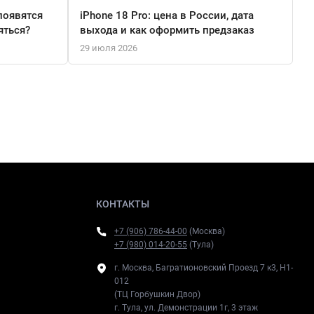
появятся
iPhone 18 Pro: цена в России, дата
яться?
выхода и как оформить предзаказ
29 июля 2026
КОНТАКТЫ
+7 (906) 786-44-00
(Москва)
+7 (980) 014-20-55
(Тула)
г. Москва, Багратионовский Проезд 7 к3, H1-
012
(ТЦ Горбушкин Двор)
г. Тула, ул. Демонстрации 1г, 3 этаж