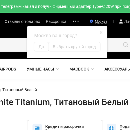
телеграмм канал и получи фирменный адаптер Type-C 20W при поку
Отзывы о товарах
Рассрочка
Москва
Ли
✖
Москва ваш город?
Да
Выбрать другой город
AIRPODS
УМНЫЕ ЧАСЫ
MACBOOK
АКСЕССУАР
um, Титановый Белый
White Titanium, Титановый Белый
Кредит и рассрочка
Пода