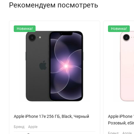
Рекомендуем посмотреть
скачком в пропускной способности памяти. Он также управляе
обеспечивает лучшую графическую производительность для и
Новинка!
Новинка!
Apple iPhone 17e 256 ГБ, Black, Черный
Apple iPhone 
Розовый, eS
Бренд:
Apple
Бренд:
Apple