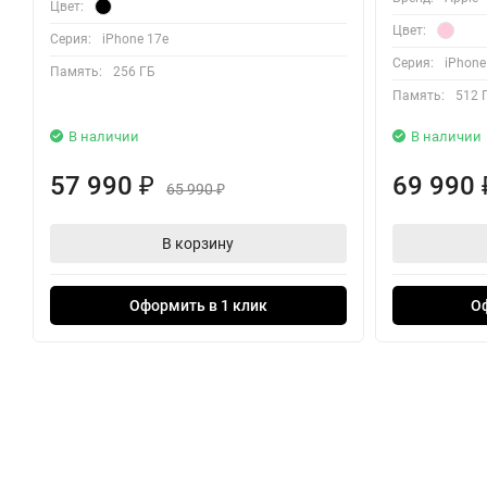
Цвет:
Цвет:
Серия:
iPhone 17e
Серия:
iPhone
Память:
256 ГБ
Память:
512 
В наличии
В наличии
57 990
69 990
₽
65 990
₽
В корзину
Оформить в 1 клик
О