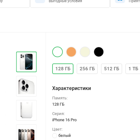
ку
Выгодные условия
Прият
128 ГБ
256 ГБ
512 ГБ
1 ТБ
Характеристики
Память:
128 ГБ
Серия:
iPhone 16 Pro
Цвет:
белый