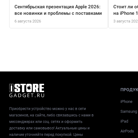
Сентябрьская презентация Apple 2026:
Стоит ли о
все новинки и проблемы с поставками
на iPhone 
6 августа 2026
3 августа 202
ПРОДУ
iPhone
Приобрести устройство можно у нас в сети
Samsung
магазинов, на сайте, либо связавшись с нами в
iPad
мессенджерах или соц. сетях и оформить
доставку или самовывоз! Актуальные цены и
AirPods
наличие уточняйте перед покупкой. Цены