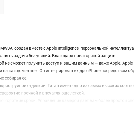
YMW3A, создан вместе с Apple Intelligence, персональной интеллекту
олнять задачи без усилий. Благодаря новаторской защите
й не сможет получить доступ к вашим данным — даже Apple. Apple
и на каждом этапе . Он интегрирован в ядро iPhone посредством о
не собирая ее.
микроструйной отделкой. Титан имеет одно из самых высоких соотн
 невероятно прочной и впечатляюще легкой.
но короткие сроки. Управление камерой дает вам более простой сп
пальцем, чтобы настроить функции камеры, такие как экспозиция 
м или используйте цифровой зум, чтобы скомпоновать кадр — так,
e с более быстрым Neural Engine, улучшенным CPU и GPU, а также 