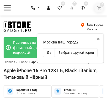
0
0
0
0
Ваш город
Москва
✖
Москва ваш город?
Подпишись на наш телеграмм канал и получи
фирменный адаптер Type-C 20W при покупке в
Да
Выбрать другой город
подарок 🎁
Главная
/
iPhone
/
Apple iPhone 16 Pro 128 ГБ, Black Titanium, Титановый
Apple iPhone 16 Pro 128 ГБ, Black Titanium,
Титановый Чёрный
Гарантия 1 год
Trade IN
На всю технику
Обменяйте технику