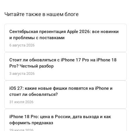
идеальных автопортретов.
Читайте также в нашем блоге
Сотовая связь нового поколения 5G обеспечивает
мгновенные загрузки и стабильное соединение. А
Сентябрьская презентация Apple 2026: все новинки
аккумулятор с поддержкой MagSafe и беспроводной зарядки
и проблемы с поставками
позволит вам наслаждаться устройством до 27 часов
6 августа 2026
воспроизведения видео. Поддержка различных технологий
навигации, таких как GPS и ГЛОНАСС, делает этот телефон
Стоит ли обновляться с iPhone 17 Pro на iPhone 18
идеальным спутником в любых путешествиях.
Pro? Честный разбор
3 августа 2026
iPhone 16 Pro также поддерживает функции Apple Pay и Siri, а
Face ID обеспечивает безопасность ваших данных. С защитой
iOS 27: какие новые фишки появятся на iPhone и
от воды на глубине до 6 метров на 30 минут, вы можете не
стоит ли обновляться?
переживать о случайных каплях. Этот смартфон — ваш
31 июля 2026
надежный помощник в повседневной жизни и источник
вдохновения для творчества.
iPhone 18 Pro: цена в России, дата выхода и как
оформить предзаказ
29 июля 2026