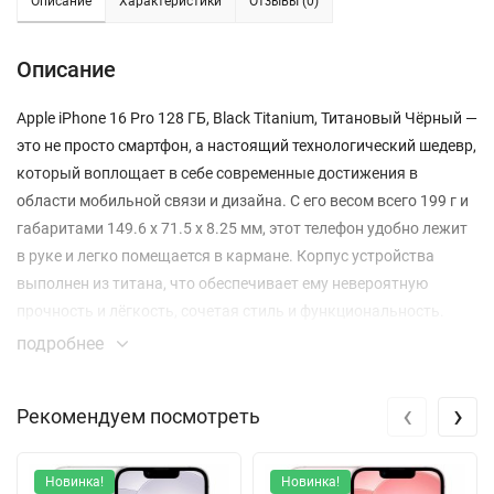
Описание
Характеристики
Отзывы (0)
Описание
Apple iPhone 16 Pro 128 ГБ, Black Titanium, Титановый Чёрный —
это не просто смартфон, а настоящий технологический шедевр,
который воплощает в себе современные достижения в
области мобильной связи и дизайна. С его весом всего 199 г и
габаритами 149.6 x 71.5 x 8.25 мм, этот телефон удобно лежит
в руке и легко помещается в кармане. Корпус устройства
выполнен из титана, что обеспечивает ему невероятную
прочность и лёгкость, сочетая стиль и функциональность.
подробнее
Дисплей iPhone 16 Pro — это OLED-экран с диагональю 6.3
дюйма и разрешением 2556 x 1179 пикселей, который
‹
›
Рекомендуем посмотреть
обеспечит яркие и чёткие изображения с плотностью 460
пикселей на дюйм. Благодаря технологии ProMotion с
адаптивной частотой обновления до 120 Гц, каждый жест и
Новинка!
Новинка!