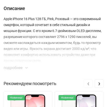
Описание
Apple iPhone 16 Plus 128 ГБ, Pink, Розовый — это современный
смартфон, который сочетает в себе стильный дизайн и
мощные функции. С его ярким 6.7-дюймовым OLED-дисплеем,
разрешение которого составляет 2796 x 1290 пикселей, вы
сможете наслаждаться каждым моментом, будь то просмотр
видео или игры. Яркость экрана достигает 2000 кд/м², что
позволяет комфортно использовать устройство даже при
ярком солнечном свете.
подробнее
Смартфон работает на процессоре A18, который обеспечивает
высокую производительность и энергоэффективность. Это
‹
›
Рекомендуем посмотреть
значит, что вы сможете запускать даже самые
требовательные приложения без задержек. Вес устройства
составляет всего 171 г, что делает его удобным в
Новинка!
Новинка!
использовании.