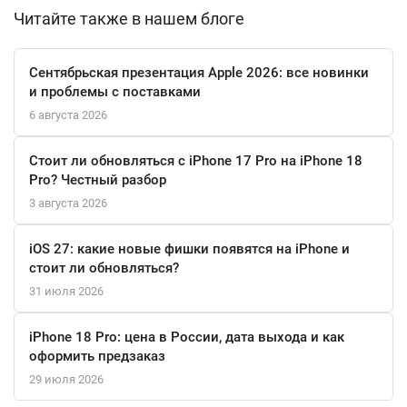
пыли, а также поддержка MagSafe обеспечивают
Читайте также в нашем блоге
дополнительное удобство в использовании. Устройство также
поддерживает Face ID для быстрой и безопасной
Сентябрьская презентация Apple 2026: все новинки
разблокировки.
и проблемы с поставками
6 августа 2026
iPhone 16 Plus 128 ГБ — это не просто телефон, это ваш
надежный помощник в повседневной жизни.
Стоит ли обновляться с iPhone 17 Pro на iPhone 18
Pro? Честный разбор
3 августа 2026
iOS 27: какие новые фишки появятся на iPhone и
стоит ли обновляться?
31 июля 2026
iPhone 18 Pro: цена в России, дата выхода и как
оформить предзаказ
29 июля 2026