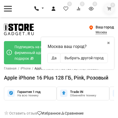
0
0
0
0
Ваш город
Москва
✖
Москва ваш город?
Подпишись на наш телеграмм канал и получи
фирменный адаптер Type-C 20W при покупке в
Да
Выбрать другой город
подарок 🎁
Главная
/
iPhone
/
Apple iPhone 16 Plus 128 ГБ, Pink, Розовый
Apple iPhone 16 Plus 128 ГБ, Pink, Розовый
Гарантия 1 год
Trade IN
На всю технику
Обменяйте технику
Оставить отзыв
Избранное
Сравнение