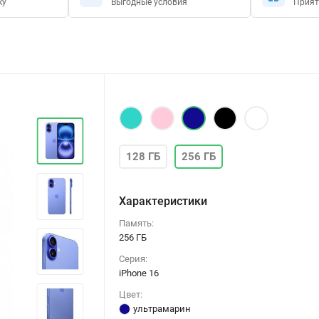
ку
Выгодные условия
Прият
128 ГБ
256 ГБ
Характеристики
Память:
256 ГБ
Серия:
iPhone 16
Цвет:
ультрамарин