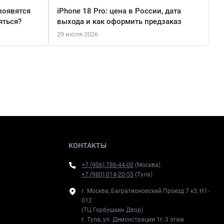
появятся
iPhone 18 Pro: цена в России, дата
яться?
выхода и как оформить предзаказ
29 июля 2026
КОНТАКТЫ
+7 (906) 786-44-00
(Москва)
+7 (980) 014-20-55
(Тула)
г. Москва, Багратионовский Проезд 7 к3, H1-
012
(ТЦ Горбушкин Двор)
г. Тула, ул. Демонстрации 1г, 3 этаж