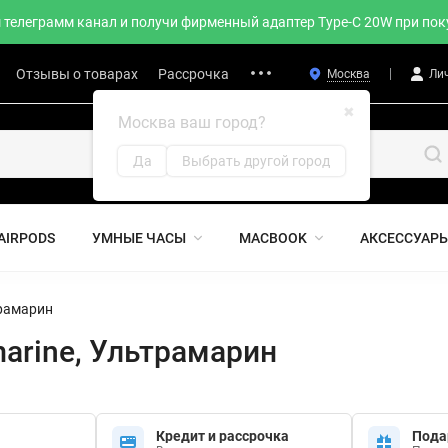
телеграмм канал и получи фирменный адаптер Type-C 20W при поку
Отзывы о товарах
Рассрочка
Москва
Ли
✖
Москва ваш город?
Да
Выбрать другой город
AIRPODS
УМНЫЕ ЧАСЫ
MACBOOK
АКСЕССУАР
трамарин
amarine, Ультрамарин
Кредит и рассрочка
Пода