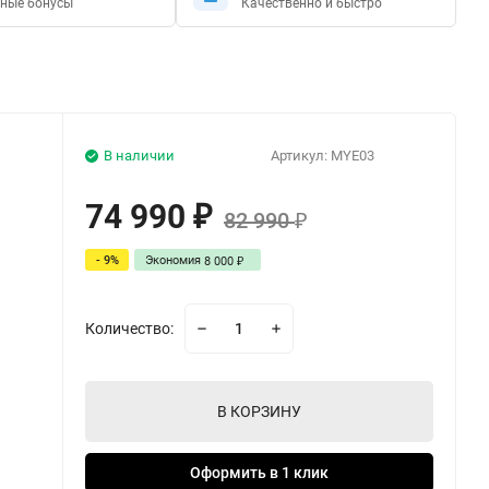
ные бонусы
Качественно и быстро
В наличии
Артикул:
MYE03
74 990
₽
82 990
₽
- 9%
Экономия
8 000
₽
Количество:
В КОРЗИНУ
Оформить в 1 клик