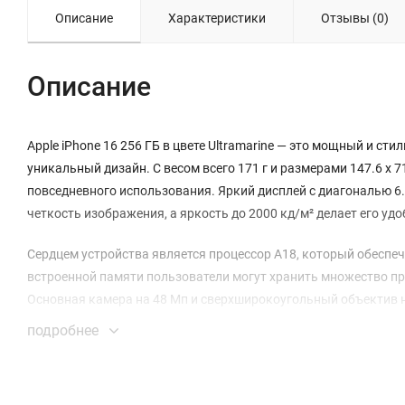
Описание
Характеристики
Отзывы (0)
Описание
Apple iPhone 16 256 ГБ в цвете Ultramarine — это мощный и ст
уникальный дизайн. С весом всего 171 г и размерами 147.6 x 71
повседневного использования. Яркий дисплей с диагональю 6
четкость изображения, а яркость до 2000 кд/м² делает его у
Сердцем устройства является процессор A18, который обеспе
встроенной памяти пользователи могут хранить множество пр
Основная камера на 48 Мп и сверхширокоугольный объектив 
стабилизация изображения гарантирует, что ваши снимки всег
подробнее
Камера поддерживает множество функций, таких как режим «П
создавать отличные фотографии в любых условиях. Кроме того