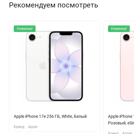
замедленной съемки делают этот смартфон идеальным инстру
Рекомендуем посмотреть
iPhone 16 поддерживает 5G, что обеспечивает молниеносный до
устройства и осуществлять бесконтактные платежи с помощью
Новинка!
Новинка!
точность маршрутов в любых условиях.
С мощной батареей, способной обеспечивать до 80 часов восп
можете быть уверены, что iPhone 16 не подведет вас в самый
устройство в любых условиях, а поддержка MagSafe делает за
С таким набором функций и уникальным дизайном в цвете ульт
ценит качество, стиль и современные технологии.
Apple iPhone 17e 256 ГБ, White, Белый
Apple iPhone 
Розовый, eS
Бренд:
Apple
Бренд:
Apple