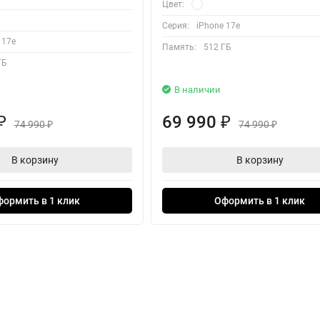
Цвет:
Серия:
iPhone 17e
 17e
Память:
512 ГБ
ГБ
В наличии
69 990
₽
₽
74 990
74 990
₽
₽
В корзину
В корзину
формить в 1 клик
Оформить в 1 клик