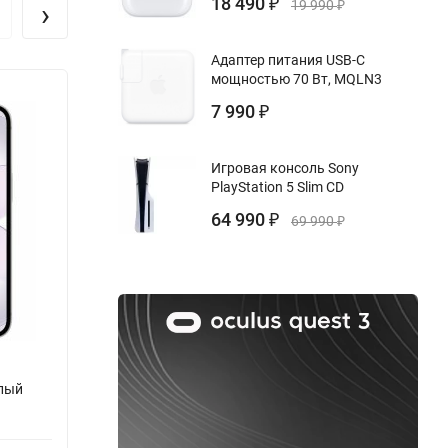
18 490
›
₽
19 990
₽
одключать
Адаптер питания USB-C
нтирует
мощностью 70 Вт, MQLN3
Новинка!
Нови
7 990
₽
нга, вы
вать
Игровая консоль Sony
PlayStation 5 Slim CD
64 990
₽
69 990
₽
 кто
елый
Apple iPhone 17e 512 ГБ, White, Белый,
Apple 
eSim
Розо
Бренд:
Apple
Бренд: