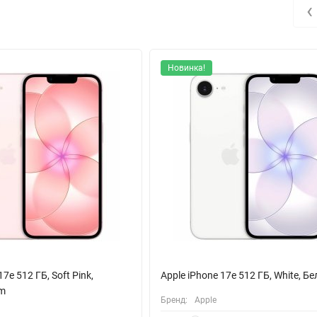
ментом для любителей видеосъемки.
‹
ступ в интернет, а Bluetooth 5.3 и NFC дают возможность легко п
 Apple Pay. Система навигации, включающая GPS и ГЛОНАСС, гара
Новинка!
роизведения аудио и до 18 часов просмотра видео в режиме стрими
 ответственный момент. Защита от воды и пыли позволяет использо
рядку удобной и быстрой.
рамарин, Apple iPhone 16 256 ГБ станет отличным выбором для тех,
17e 512 ГБ, Soft Pink,
Apple iPhone 17e 512 ГБ, White, Б
im
Бренд:
Apple