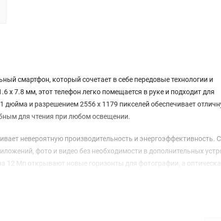
ильный смартфон, который сочетает в себе передовые технологии и
.6 x 7.8 мм, этот телефон легко помещается в руке и подходит для
.1 дюйма и разрешением 2556 x 1179 пикселей обеспечивает отлич
добным для чтения при любом освещении.
чивает невероятную производительность и энергоэффективность. С
иложений, фото и видео без необходимости в дополнительных устр
на 12 Мп открывают новые горизонты для фотографии, а оптическ
да будут четкими и яркими.
ортрет» с эффектом боке, ночной режим и макросъемка, что позв
, разрешение видео до 4K с частотой до 60 кадров/с и возможност