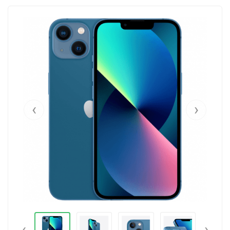
‹
›
‹
›