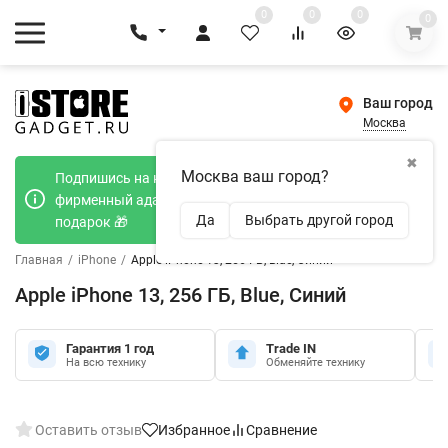
0
0
0
0
Ваш город
Москва
✖
Москва ваш город?
Подпишись на наш телеграмм канал и получи
фирменный адаптер Type-C 20W при покупке в
Да
Выбрать другой город
подарок 🎁
Главная
/
iPhone
/
Apple iPhone 13, 256 ГБ, Blue, Синий
Apple iPhone 13, 256 ГБ, Blue, Синий
Гарантия 1 год
Trade IN
На всю технику
Обменяйте технику
Оставить отзыв
Избранное
Сравнение