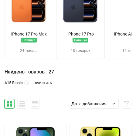
iPhone 17 Pro Max
iPhone 17 Pro
iPhone Air
Новинка
Новинка
24 товара
18 товаров
12 това
Найдено товаров - 27
очистить
A15 Bionic
Дата добавления