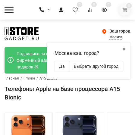
0
0
0
0
Ваш город
Москва
✖
Москва ваш город?
Подпишись на наш телеграмм канал и получи
фирменный адаптер Type-C 20W при покупке в
Да
Выбрать другой город
подарок 🎁
Главная
/
iPhone
/
A15 Bionic
Телефоны Apple на базе процессора A15
Bionic