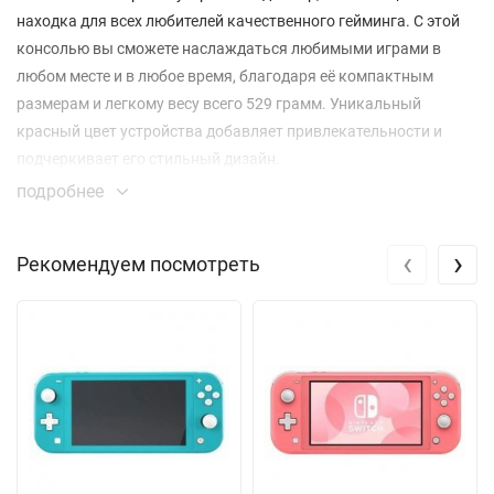
находка для всех любителей качественного гейминга. С этой
консолью вы сможете наслаждаться любимыми играми в
любом месте и в любое время, благодаря её компактным
размерам и легкому весу всего 529 грамм. Уникальный
красный цвет устройства добавляет привлекательности и
подчеркивает его стильный дизайн.
подробнее
Одной из главных особенностей этой модели является 7-
дюймовый LCD-экран с разрешением 1280x720 и
‹
›
Рекомендуем посмотреть
соотношением сторон 16:9. Хотя экран не является
сенсорным, его яркость и четкость изображения
обеспечивают великолепное качество визуализации,
позволяя вам полностью погрузиться в игровой процесс.
Улучшенная система звука с встроенными динамиками
обеспечивает объемное звучание, что делает каждую игру
более захватывающей.
Консоль работает на аккумуляторе, который обеспечивает до