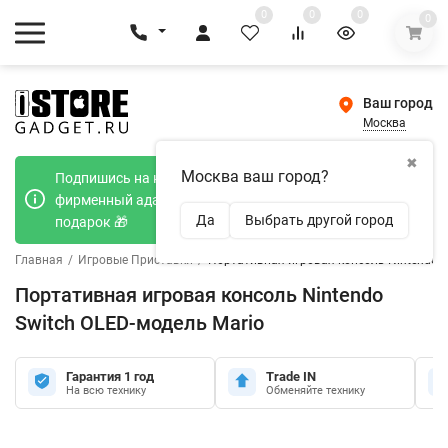
0
0
0
0
Ваш город
Москва
✖
Москва ваш город?
Подпишись на наш телеграмм канал и получи
фирменный адаптер Type-C 20W при покупке в
Да
Выбрать другой город
подарок 🎁
Главная
/
Игровые Приставки
/
Портативная игровая консоль Nintendo S
Портативная игровая консоль Nintendo
Switch OLED-модель Mario
Гарантия 1 год
Trade IN
На всю технику
Обменяйте технику