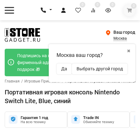
0
0
0
0
Ваш город
Москва
✖
Москва ваш город?
Подпишись на наш телеграмм канал и получи
фирменный адаптер Type-C 20W при покупке в
Да
Выбрать другой город
подарок 🎁
Главная
/
Игровые Приставки
/
Портативная игровая консоль Nintendo Swi
Портативная игровая консоль Nintendo
Switch Lite, Blue, синий
Гарантия 1 год
Trade IN
На всю технику
Обменяйте технику