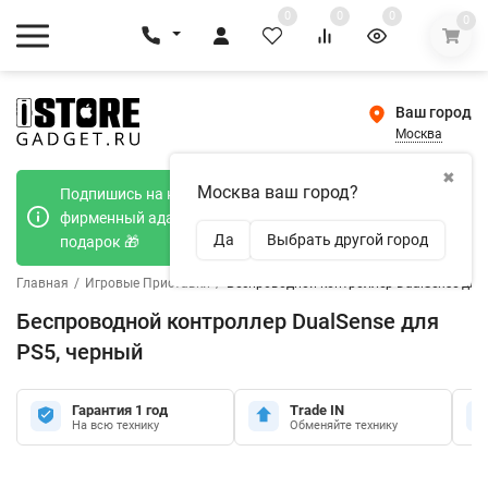
0
0
0
0
Ваш город
Москва
✖
Москва ваш город?
Подпишись на наш телеграмм канал и получи
фирменный адаптер Type-C 20W при покупке в
Да
Выбрать другой город
подарок 🎁
Главная
/
Игровые Приставки
/
Беспроводной контроллер DualSense для
Беспроводной контроллер DualSense для
PS5, черный
Гарантия 1 год
Trade IN
На всю технику
Обменяйте технику