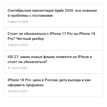
С поддержкой USB-C подключения и Bluetooth 5.1, DualSense
обеспечивает стабильное соединение и быструю зарядку.
Сентябрьская презентация Apple 2026: все новинки
Встроенные датчики акселерометра и гироскопа добавляют
и проблемы с поставками
еще больше возможностей для управления, делая игровой
6 августа 2026
процесс максимально удобным и интуитивным. Этот
контроллер — отличный выбор для тех, кто хочет ощутить все
Стоит ли обновляться с iPhone 17 Pro на iPhone 18
преимущества PlayStation 5 и погрузиться в новые игровые
Pro? Честный разбор
миры.
3 августа 2026
iOS 27: какие новые фишки появятся на iPhone и
стоит ли обновляться?
31 июля 2026
iPhone 18 Pro: цена в России, дата выхода и как
оформить предзаказ
29 июля 2026