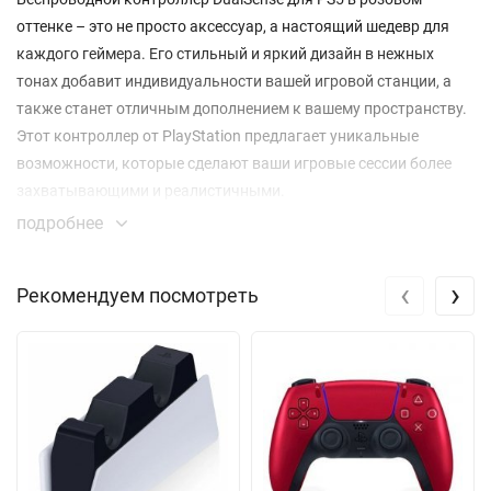
оттенке – это не просто аксессуар, а настоящий шедевр для
каждого геймера. Его стильный и яркий дизайн в нежных
тонах добавит индивидуальности вашей игровой станции, а
также станет отличным дополнением к вашему пространству.
Этот контроллер от PlayStation предлагает уникальные
возможности, которые сделают ваши игровые сессии более
захватывающими и реалистичными.
подробнее
Одной из ключевых особенностей DualSense является его
тактильная отдача. Благодаря инновационным технологиям,
‹
›
Рекомендуем посмотреть
контроллер передает широкий спектр ощущений, которые
изменяются в зависимости от действий в игре. Вы сможете не
только увидеть, но и почувствовать, что происходит на экране
— будь то проезжающий мимо автомобиль или шаги вашего
персонажа по разным поверхностям. Это создает невероятное
погружение в игровой процесс.
Адаптивные триггеры контроллера позволяют вам ощутить