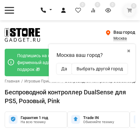
0
0
0
0
Ваш город
Москва
✖
Москва ваш город?
Подпишись на наш телеграмм канал и получи
фирменный адаптер Type-C 20W при покупке в
Да
Выбрать другой город
подарок 🎁
Главная
/
Игровые Приставки
/
Беспроводной контроллер DualSense для 
Беспроводной контроллер DualSense для
PS5, Розовый, Pink
Гарантия 1 год
Trade IN
На всю технику
Обменяйте технику