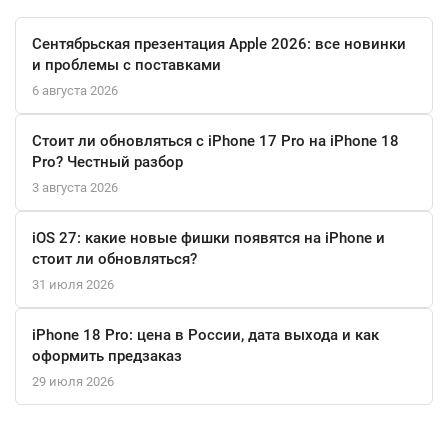
Удобные джойстики и переработанная световая панель
делают его использование комфортным и интуитивно
Сентябрьская презентация Apple 2026: все новинки
понятным.
и проблемы с поставками
6 августа 2026
Откройте для себя новые горизонты игрового опыта с
беспроводным контроллером DualSense для PS5 в розовом
Стоит ли обновляться с iPhone 17 Pro на iPhone 18
цвете. Его современный дизайн и передовые технологии
Pro? Честный разбор
сделают каждую вашу игровую сессию незабываемой!
3 августа 2026
iOS 27: какие новые фишки появятся на iPhone и
стоит ли обновляться?
31 июля 2026
iPhone 18 Pro: цена в России, дата выхода и как
оформить предзаказ
29 июля 2026