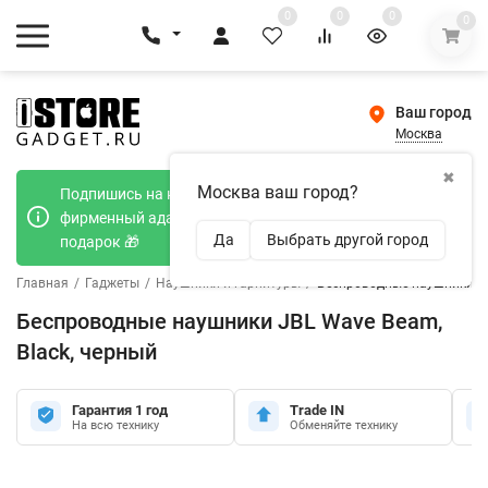
0
0
0
0
Ваш город
Москва
✖
Москва ваш город?
Подпишись на наш телеграмм канал и получи
фирменный адаптер Type-C 20W при покупке в
Да
Выбрать другой город
подарок 🎁
Главная
/
Гаджеты
/
Наушники и гарнитуры
/
Беспроводные наушники JB
Беспроводные наушники JBL Wave Beam,
Black, черный
Гарантия 1 год
Trade IN
На всю технику
Обменяйте технику