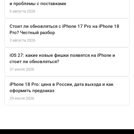
Надежные
и проблемы с поставками
6 августа 2026
Влагозащита по стандарту IPX4 позволяет пользоваться
моделью под дождем и в спортзале. Время автономной
Стоит ли обновляться с iPhone 17 Pro на iPhone 18
работы устройства от одного заряда достигает восьми часов.
Pro? Честный разбор
При использовании зарядного кейса это время увеличивается
3 августа 2026
до 32 часов. Всего 10 минут нахождения в кейсе достаточно
для работы наушников на протяжении двух часов.
iOS 27: какие новые фишки появятся на iPhone и
стоит ли обновляться?
Особенности:
31 июля 2026
12 мм драйвер;
iPhone 18 Pro: цена в России, дата выхода и как
фирменное звучание JBL Pure Bass;
оформить предзаказ
активное шумоподавление с функцией Ambient;
29 июля 2026
защита от пота и влаги по стандарту IPX4;
общее время работы 32 часа.