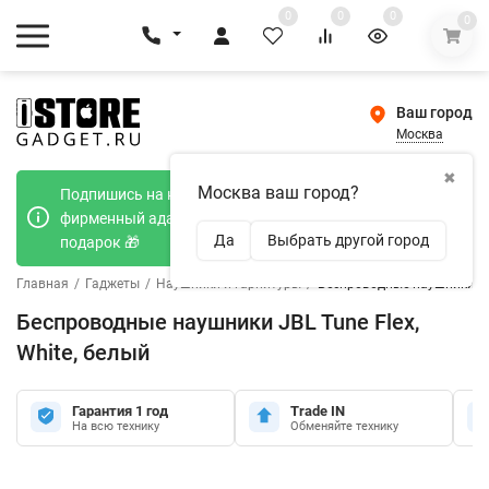
0
0
0
0
Ваш город
Москва
✖
Москва ваш город?
Подпишись на наш телеграмм канал и получи
фирменный адаптер Type-C 20W при покупке в
Да
Выбрать другой город
подарок 🎁
Главная
/
Гаджеты
/
Наушники и гарнитуры
/
Беспроводные наушники JBL
Беспроводные наушники JBL Tune Flex,
White, белый
Гарантия 1 год
Trade IN
На всю технику
Обменяйте технику