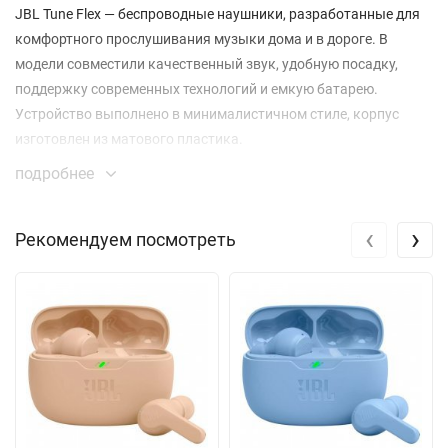
JBL Tune Flex — беспроводные наушники, разработанные для
комфортного прослушивания музыки дома и в дороге. В
модели совместили качественный звук, удобную посадку,
поддержку современных технологий и емкую батарею.
Устройство выполнено в минималистичном стиле, корпус
изготовлен из матового пластика.
подробнее
Звук
12-миллиметровые динамики обеспечивают насыщенный
‹
›
Рекомендуем посмотреть
звук с проработанными средними и высокими частотами.
Благодаря поддержке технологии JBL Pure Bass бас
получается глубоким. Технология активного шумоподавления
эффективно подавляет посторонние шумы, анализируя
данные с двух внешних микрофонов. Четыре
разнонаправленных микрофона гарантируют высокое
качество голосовой связи. Также пользователь может
настроить громкость своего голоса благодаря поддержке
VoiceAware.