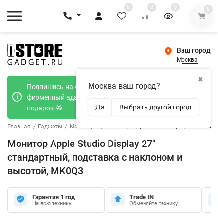
0
0
0
0
Ваш город
Москва
✖
Москва ваш город?
Подпишись на наш телеграмм канал и получи
фирменный адаптер Type-C 20W при покупке в
Да
Выбрать другой город
подарок 🎁
Главная
/
Гаджеты
/
Мониторы
/
Монитор Apple Studio Display 27" стан
Монитор Apple Studio Display 27"
стандартный, подставка с наклоном и
высотой, MK0Q3
Гарантия 1 год
Trade IN
На всю технику
Обменяйте технику