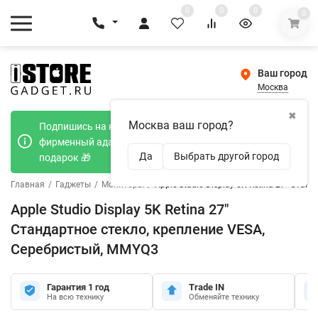
0
0
0
0
Ваш город
Москва
✖
Москва ваш город?
Подпишись на наш телеграмм канал и получи
фирменный адаптер Type-C 20W при покупке в
Да
Выбрать другой город
подарок 🎁
Главная
/
Гаджеты
/
Мониторы
/
Apple Studio Display 5K Retina 27" Ста
Apple Studio Display 5K Retina 27"
Стандартное стекло, крепление VESA,
Серебристый, MMYQ3
Гарантия 1 год
Trade IN
На всю технику
Обменяйте технику