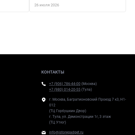
26 июля 2026
КОНТАКТЫ
+7 (906) 786-44-00
(Москва)
+7 (980) 014-20-55
(Тула)
г. Москва, Багратионовский Проезд 7 к3, H1-
012
(ТЦ Горбушкин Двор)
г. Тула, ул. Демонстрации 1г, 3 этаж
(ТЦ Утюг)
info@istoregadget.ru