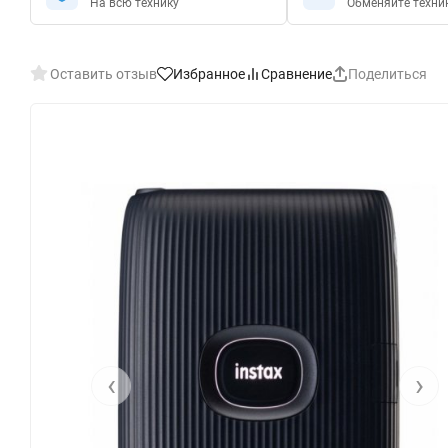
На всю технику
Обменяйте техни
Оставить отзыв
Избранное
Сравнение
Поделиться
‹
›