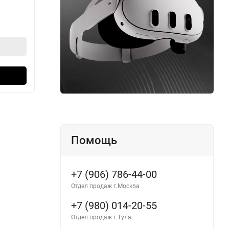
9 990
9 
₽
В корзину
Оформить в 1 клик
Помощь
+7 (906) 786-44-00
Отдел продаж г.Москва
+7 (980) 014-20-55
Отдел продаж г.Тула