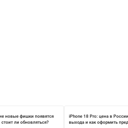
кие новые фишки появятся
iPhone 18 Pro: цена в России
и стоит ли обновляться?
выхода и как оформить пре