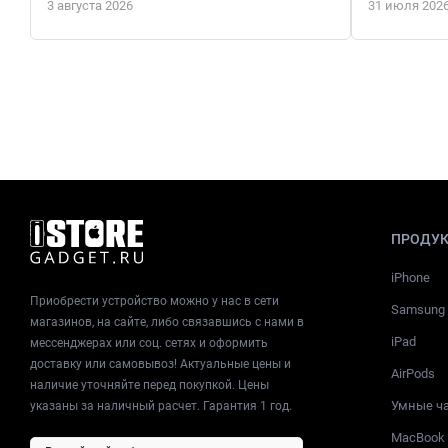
3 августа 2026
31 июля 202
ПРОДУ
iPhone
Приобрести устройство можно у нас в сети
Samsung
магазинов, на сайте, либо связавшись с нами в
iPad
мессенджерах или соц. сетях и оформить
доставку или самовывоз! Актуальные цены и
AirPods
наличие уточняйте перед покупкой. Цены
Умные ч
указаны за наличный расчет. Гарантия 1 год.
MacBook