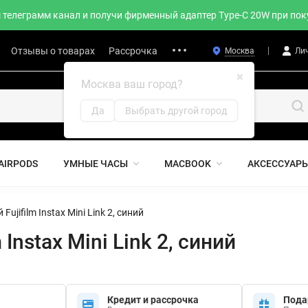
телеграмм канал и получи фирменный адаптер Type-C 20W при поку
Отзывы о товарах
Рассрочка
Москва
Ли
✖
Москва ваш город?
Да
Выбрать другой город
AIRPODS
УМНЫЕ ЧАСЫ
MACBOOK
АКСЕССУАР
ujifilm Instax Mini Link 2, синий
Instax Mini Link 2, синий
Кредит и рассрочка
Пода