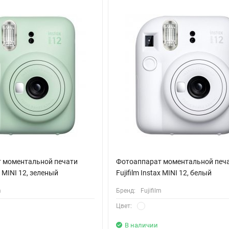
ериалы, что делает его выбором, бережным к окружающей среде. Кр
его доступным для широкого круга пользователей.
 воспоминаний на вечеринках, семейных мероприятиях, в путешестви
же может быть отличным инструментом для творческих проектов ил
 моментальной печати
Фотоаппарат моментальной печ
ax MINI 12, зеленый
Fujifilm Instax MINI 12, белый
m
Бренд:
Fujifilm
Цвет:
В наличии