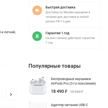
Быстрая доставка
Доставка по Москве курьером в
течении дня, доставка в любой
регион РФ 1-3 дня
 и легкий,
Гарантия 1 год
На всю технику действует гарантия
1 год
Популярные товары
ьзования
Беспроводные наушники
ровать их,
AirPods Pro (3-го поколения)
е
18 490
›
₽
19 990
₽
Адаптер питания USB-C
иалы