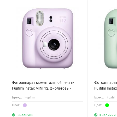
гарантируют, что он будет служить долго и без сбоев в работе.
Этот принтер использует экологически чистые расходные мат
экономичность использования расходных материалов делает 
FUJIFILM Instax Mini Link 2 идеален для создания мгновенных
просто как способ сохранить особые моменты жизни. Он так
для бизнеса, где требуется быстрая печать фотографий.
Фотоаппарат моментальной печати
Фотоаппарат
Fujifilm Instax MINI 12, фиолетовый
Fujifilm Inst
Бренд:
Fujifilm
Бренд:
Fujifil
Цвет:
Цвет:
В наличии
В наличии