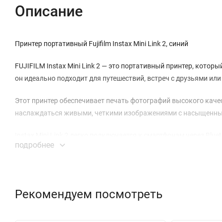
Описание
Принтер портативный Fujifilm Instax Mini Link 2, синий
FUJIFILM Instax Mini Link 2 — это портативный принтер, кото
он идеально подходит для путешествий, встреч с друзьями ил
Этот принтер обеспечивает печать фотографий высокого качес
наслаждаться живыми, четкими изображениями с насыщенными
Instax Mini Link 2 легко подключается к смартфонам через Blu
подробнее
кабелей. Это делает процесс печати более гибким и доступным
С помощью специализированного приложения FUJIFILM Instax, 
добавлять фильтры, рамки и другие эффекты. Это позволяет
Рекомендуем посмотреть
фотографии.
Принтер Instax Mini Link 2 разработан с учетом долговечност