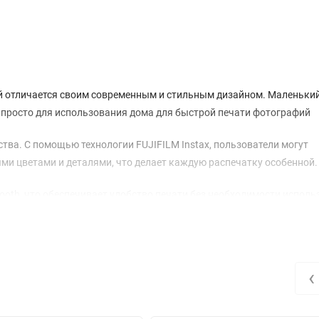
рый отличается своим современным и стильным дизайном. Маленький
и просто для использования дома для быстрой печати фотографий
тва. С помощью технологии FUJIFILM Instax, пользователи могут
 цветами и деталями, что делает каждую распечатку особенной.
etooth, что обеспечивает удобство печати без необходимости испол
 в любом месте.
пользователи могут не только печатать фотографии, но и редакти
 каждому пользователю создать уникальные и персонализированны
‹
и и надежности. Его компактная конструкция и качественные матер