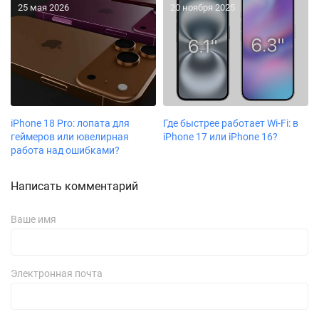
25 мая 2026
20 ноября 2025
iPhone 18 Pro: лопата для
Где быстрее работает Wi-Fi: в
геймеров или ювелирная
iPhone 17 или iPhone 16?
работа над ошибками?
Написать комментарий
Ваше имя
Электронная почта