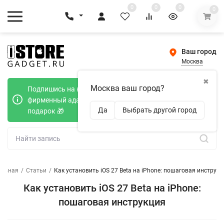
0
0
0
0
Ваш город
Москва
✖
Москва ваш город?
Подпишись на наш телеграмм канал и получи
фирменный адаптер Type-C 20W при покупке в
Да
Выбрать другой город
подарок 🎁
лавная
/
Статьи
/
Как установить iOS 27 Beta на iPhone: пошаговая инструкц
Как установить iOS 27 Beta на iPhone:
пошаговая инструкция