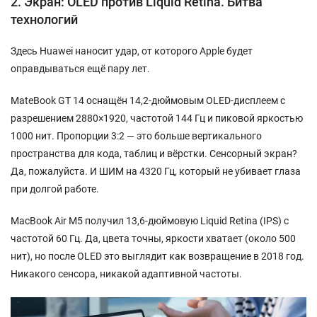
2. Экран: OLED против Liquid Retina. Битва
технологий
Здесь Huawei наносит удар, от которого Apple будет
оправдываться ещё пару лет.
MateBook GT 14 оснащён 14,2-дюймовым OLED-дисплеем с
разрешением 2880×1920, частотой 144 Гц и пиковой яркостью
1000 нит. Пропорции 3:2 — это больше вертикального
пространства для кода, таблиц и вёрстки. Сенсорный экран?
Да, пожалуйста. И ШИМ на 4320 Гц, который не убивает глаза
при долгой работе.
MacBook Air M5 получил 13,6-дюймовую Liquid Retina (IPS) с
частотой 60 Гц. Да, цвета точны, яркости хватает (около 500
нит), но после OLED это выглядит как возвращение в 2018 год.
Никакого сенсора, никакой адаптивной частоты.