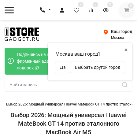
0
0
0
0
Ваш город
Москва
✖
Москва ваш город?
Подпишись на наш телеграмм канал и получи
фирменный адаптер Type-C 20W при покупке в
Да
Выбрать другой город
подарок 🎁
и
/
Выбор 2026: Мощный универсал Huawei MateBook GT 14 против эталонног
Выбор 2026: Мощный универсал Huawei
MateBook GT 14 против эталонного
MacBook Air M5