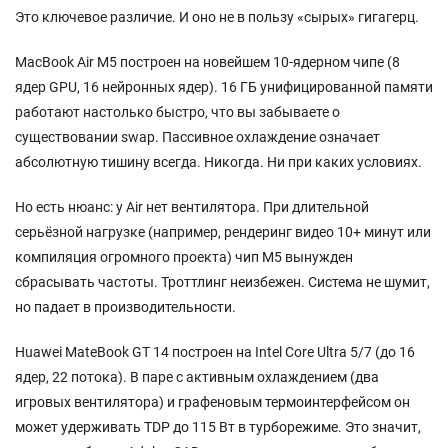
Это ключевое различие. И оно не в пользу «сырых» гигагерц.
MacBook Air M5 построен на новейшем 10-ядерном чипе (8
ядер GPU, 16 нейронных ядер). 16 ГБ унифицированной памяти
работают настолько быстро, что вы забываете о
существовании swap. Пассивное охлаждение означает
абсолютную тишину всегда. Никогда. Ни при каких условиях.
Но есть нюанс: у Air нет вентилятора. При длительной
серьёзной нагрузке (например, рендеринг видео 10+ минут или
компиляция огромного проекта) чип M5 вынужден
сбрасывать частоты. Троттлинг неизбежен. Система не шумит,
но падает в производительности.
Huawei MateBook GT 14 построен на Intel Core Ultra 5/7 (до 16
ядер, 22 потока). В паре с активным охлаждением (два
игровых вентилятора) и графеновым термоинтерфейсом он
может удерживать TDP до 115 Вт в турборежиме. Это значит,