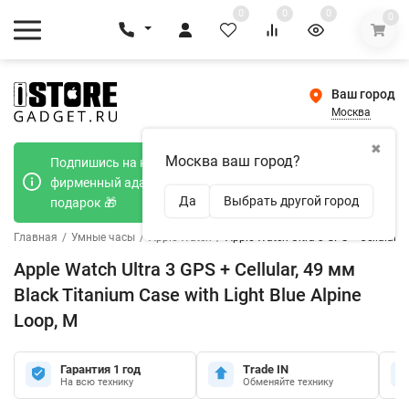
0
0
0
0
Ваш город
Москва
✖
Москва ваш город?
Подпишись на наш телеграмм канал и получи
фирменный адаптер Type-C 20W при покупке в
Да
Выбрать другой город
подарок 🎁
Главная
/
Умные часы
/
Apple Watch
/
Apple Watch Ultra 3 GPS + Cellular, 
Apple Watch Ultra 3 GPS + Cellular, 49 мм
Black Titanium Case with Light Blue Alpine
Loop, M
Гарантия 1 год
Trade IN
На всю технику
Обменяйте технику