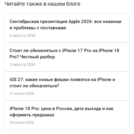
Читайте также в нашем блоге
идущий в комплекте, надёжно фиксирует часы на запястье и
комфортен даже при интенсивных нагрузках. Магнитный
кабель для зарядки обеспечивает быстрое и удобное
Сентябрьская презентация Apple 2026: все новинки
пополнение энергии. Apple Watch Ultra 3 — это ваш ключ к
и проблемы с поставками
новым достижениям, где бы вы ни находились.
6 августа 2026
Стоит ли обновляться с iPhone 17 Pro на iPhone 18
Pro? Честный разбор
3 августа 2026
iOS 27: какие новые фишки появятся на iPhone и
стоит ли обновляться?
31 июля 2026
iPhone 18 Pro: цена в России, дата выхода и как
оформить предзаказ
29 июля 2026