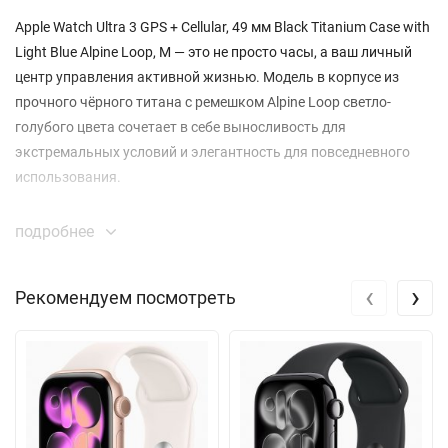
Apple Watch Ultra 3 GPS + Cellular, 49 мм Black Titanium Case with
Light Blue Alpine Loop, M — это не просто часы, а ваш личный
центр управления активной жизнью. Модель в корпусе из
прочного чёрного титана с ремешком Alpine Loop светло-
голубого цвета сочетает в себе выносливость для
экстремальных условий и элегантность для повседневного
использования.
Мощный 49-миллиметровый корпус защищён сапфировым
подробнее
стеклом, устойчивым к царапинам, и имеет рейтинг
водонепроницаемости WR100, что позволяет часам
‹
›
Рекомендуем посмотреть
сопровождать вас в глубоководных погружениях и
скоростных водных видах спорта. Невероятная яркость
экрана в 3000 нит гарантирует идеальную читаемость данных
даже под палящим солнцем на горной вершине.
Благодаря встроенному модулю сотовой связи eSIM вы
остаётесь на связи, совершаете звонки и получаете