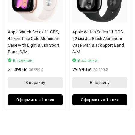
уведомления даже когда iPhone далеко. Обширный набор
датчиков, включая высотомер, компас, пульсометр и датчики
температуры тела и воды, превращает устройство в точный
измерительный инструмент. Многосистемный навигационный
Apple Watch Series 11 GPS,
Apple Watch Series 11 GPS,
чип с поддержкой GPS, ГЛОНАСС и других систем
46 мм Rose Gold Aluminum
42 мм Jet Black Aluminum
обеспечивает сверхточное отслеживание маршрута в любой
Case with Light Blush Sport
Case with Black Sport Band,
точке планеты.
Band, S/M
S/M
В наличии
В наличии
Новый процессор S10 обеспечивает молниеносную работу
31 490
29 990
₽
38 990
₽
32 990
₽
₽
всех функций, а впечатляющая автономность до 72 часов в
режиме энергосбережения освобождает от ежедневной
В корзину
В корзину
подзарядки. Это делает часы идеальным спутником для
многодневных походов, экспедиций и марафонских
Оформить в 1 клик
Оформить в 1 клик
тренировок. Объём встроенной памяти 64 ГБ позволяет
хранить музыку, подкасты и карты для автономного
использования.
Спортивный ремешок Alpine Loop из прочного полиэстера,