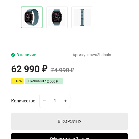
В наличии
Артикул:
awu3btlbalm
62 990
₽
74 990
₽
- 16%
Экономия
12 000
₽
Количество:
В КОРЗИНУ
Оформить в 1 клик