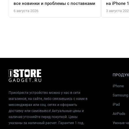
все новинки и проблемы с поставками
на iPhone 
6 августа 2026
3 августа 202
ПРОДУ
iPhone
Приобрести устройство можно у нас в сети
Samsung
магазинов, на сайте, либо связавшись с нами в
iPad
мессенджерах или соц. сетях и оформить
доставку или самовывоз! Актуальные цены и
AirPods
наличие уточняйте перед покупкой. Цены
Умные ч
указаны за наличный расчет. Гарантия 1 год.