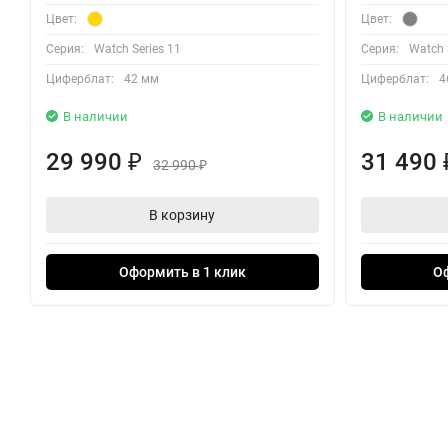
Цвет:
Цвет:
Серия:
Watch Series 11
Серия:
Watch 
Циферблат:
42 мм
Циферблат:
4
В наличии
В наличии
29 990
31 490
₽
32 990
₽
В корзину
Оформить в 1 клик
О