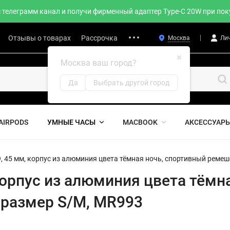
телеграмм канал и получи фирменный адаптер Type-C 20W при поку
Отзывы о товарах
Рассрочка
Москва
Ли
✖
Москва ваш город?
Да
Выбрать другой город
AIRPODS
УМНЫЕ ЧАСЫ
MACBOOK
АКСЕССУАР
 9, 45 мм, корпус из алюминия цвета тёмная ночь, спортивный реме
, корпус из алюминия цвета тём
 размер S/M, MR993