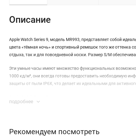
Описание
Apple Watch Series 9, модель MR993, представляет собой идеа
цвета «тёмная ночь» и спортивный ремешок того же оттенка с
отдыха, так и для повседневной носки. Размер S/M обеспечива
Эти умные часы имеют множество функциональных возможност
1000 кд/м², они всегда готовы предоставить необходимую ин
защиты от пыли IP6X, что делает их идеальными для активног
Apple Watch Series 9 оснащены множеством датчиков, включая
подробнее
кислорода в крови и электрический датчик сердечной активн
реального времени. Управление жестами и наличие GPS, ГЛОНА
удобным и интуитивно понятным.
Рекомендуем посмотреть
Часы также поддерживают возможность экстренных вызовов и