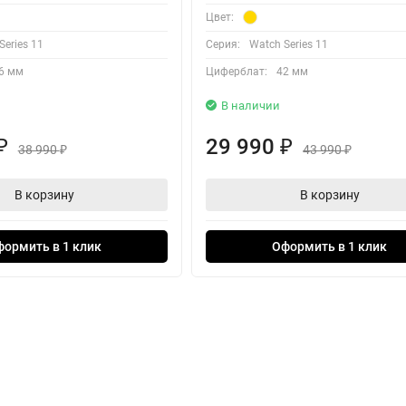
Цвет:
Series 11
Серия:
Watch Series 11
6 мм
Циферблат:
42 мм
В наличии
29 990
₽
₽
38 990
43 990
₽
₽
В корзину
В корзину
формить в 1 клик
Оформить в 1 клик