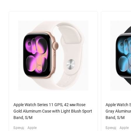
функциям отслеживания сна и цикла с ретроспективной оценко
полезные советы.
Время автономной работы устройства составляет до 18 часов, 
подзарядки. В комплекте с часами идет кабель USB-C с магни
повседневное использование.
Apple Watch Series 9 — это не просто аксессуар, это ваш личны
своим здоровьем с помощью этого стильного гаджета, которы
Apple Watch Series 11 GPS, 42 мм Rose
Apple Watch S
Gold Aluminum Case with Light Blush Sport
Gray Aluminum
Band, S/M
Band, S/M
Бренд:
Apple
Бренд:
Apple