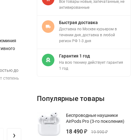
Все товары новые, запечатанные, не
активированные
Быстрая доставка
Доставка по Москве курьером в
течении дня, доставка в любой
алюминия
регион РФ 1-3 дня
тивного
Гарантия 1 год
На всю технику действует гарантия
1 год
остью до
т степень
Популярные товары
 уровня
жиме
Беспроводные наушники
 часов
AirPods Pro (3-го поколения)
18 490
›
₽
19 990
₽
троенным