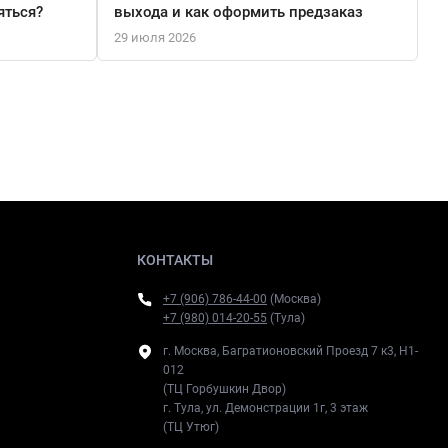
яться?
выхода и как оформить предзаказ
29 июля 2026
КОНТАКТЫ
+7 (906) 786-44-00
(Москва)
+7 (980) 014-20-55
(Тула)
г. Москва, Багратионовский Проезд 7 к3, H1-
012
(ТЦ Горбушкин Двор)
г. Тула, ул. Демонстрации 1г, 3 этаж
(ТЦ Утюг)