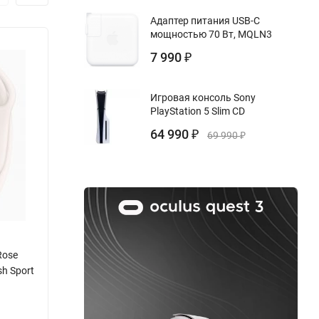
лучать
Адаптер питания USB-C
мощностью 70 Вт, MQLN3
7 990
₽
ости
Игровая консоль Sony
PlayStation 5 Slim CD
ите за
64 990
₽
69 990
₽
Rose
Apple Watch Series 11 GPS, 42 мм Jet Black
Apple
sh Sport
Aluminum Case with Black Sport Band, S/M
Gold A
Band,
Бренд:
Apple
Бренд:
Цвет: