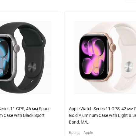
й овуляции, пользователи могут следить за своим здоровьем и по
что позволяет использовать их в течение всего дня без необходим
тным креплением для быстрой зарядки, что добавляет удобства в
й помощник, который всегда под рукой. Оставайтесь на связи и след
й сочетает в себе функциональность и современный дизайн.
eries 11 GPS, 46 мм Space
Apple Watch Series 11 GPS, 42 мм 
 Case with Black Sport
Gold Aluminum Case with Light Blu
Band, M/L
Бренд:
Apple