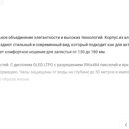
льное объединение элегантности и высоких технологий. Корпус из 
оздают стильный и современный вид, который подходит как для ак
ет комфортное ношение для запястья от 130 до 180 мм.
ей. С дисплеем OLED LTPO с разрешением 396х484 пикселей и ярк
формацию. Часы защищены от воды на глубине до 50 метров и имею
о образа жизни.
 оптический датчик сердечного ритма третьего поколения, датчик
ости. Эти функции позволяют следить за состоянием здоровья в ре
СС, Galileo и других навигационных систем делают использование
‹
 SOS, что придаёт уверенности в любых ситуациях. Благодаря вс