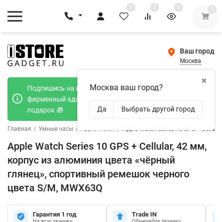
0
0
0
0
Ваш город
Москва
✖
Москва ваш город?
Подпишись на наш телеграмм канал и получи
фирменный адаптер Type-C 20W при покупке в
Да
Выбрать другой город
подарок 🎁
Главная
/
Умные часы
/
Apple Watch
/
Apple Watch Series 10 GPS + Cellu
Apple Watch Series 10 GPS + Cellular, 42 мм,
корпус из алюминия цвета «чёрный
глянец», спортивный ремешок черного
цвета S/M, MWX63Q
Гарантия 1 год
Trade IN
На всю технику
Обменяйте технику