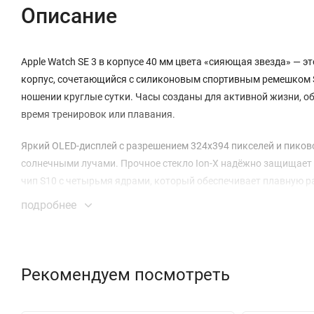
Описание
Apple Watch SE 3 в корпусе 40 мм цвета «сияющая звезда» — 
корпус, сочетающийся с силиконовым спортивным ремешком Sta
ношении круглые сутки. Часы созданы для активной жизни, об
время тренировок или плавания.
Яркий OLED-дисплей с разрешением 324x394 пикселей и пиков
солнечными лучами. Прочное стекло Ion-X надёжно защищает 
чип S10 с четырьмя ядрами, который обеспечивает плавную р
подробнее
Встроенные системы навигации, включая GPS, ГЛОНАСС, Galil
пробежек или велопрогулок. Обширный набор датчиков, таких
высотомер, компас и акселерометр с функцией обнаружения п
надёжного помощника для здоровья.
Рекомендуем посмотреть
С Apple Watch SE 3 вы всегда будете на связи. Часы своеврем