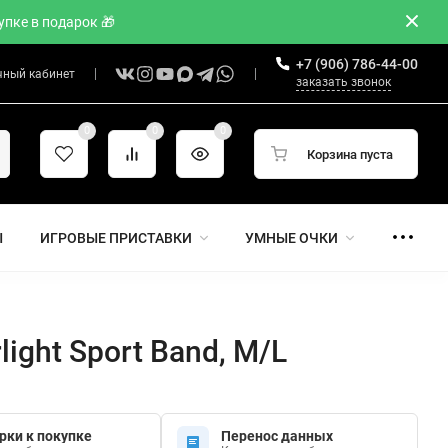
пке в подарок 🎁
+7 (906) 786-44-00
чный кабинет
заказать звонок
0
0
0
Корзина пуста
Ы
ИГРОВЫЕ ПРИСТАВКИ
УМНЫЕ ОЧКИ
light Sport Band, M/L
рки к покупке
Перенос данных