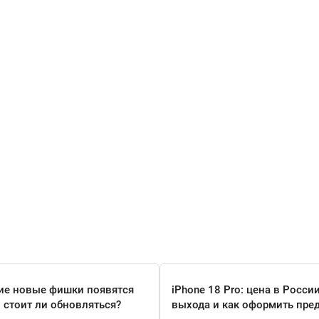
кие новые фишки появятся
iPhone 18 Pro: цена в России
и стоит ли обновляться?
выхода и как оформить пре