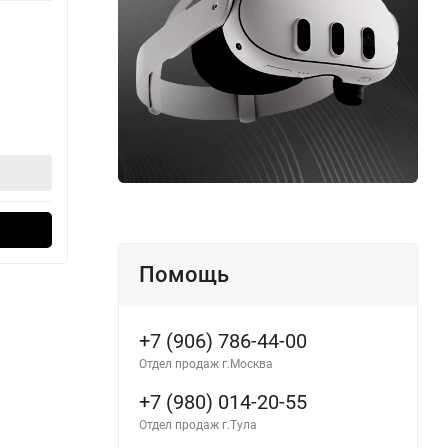
Серия:
Watch Series 11
Цифер
Циферблат:
46 мм
В наличии
В н
31 490
28
₽
38 990
₽
В корзину
Оформить в 1 клик
Помощь
+7 (906) 786-44-00
Отдел продаж г.Москва
+7 (980) 014-20-55
Отдел продаж г.Тула