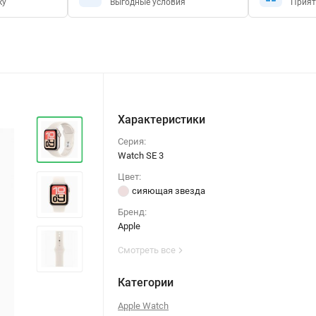
ку
Выгодные условия
Прият
Характеристики
Серия:
Watch SE 3
Цвет:
сияющая звезда
Бренд:
Apple
Смотреть все
Категории
Apple Watch