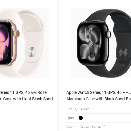
падения могут оказаться жизненно важными в нештатной ситуации
, подкастов и приложений. А благодаря поддержке беспроводной з
т.
eries 11 GPS, 46 мм Rose
Apple Watch Series 11 GPS, 46 мм J
 Case with Light Blush Sport
Aluminum Case with Black Sport B
Бренд:
Apple
Цвет:
Серия:
Watch Series 11