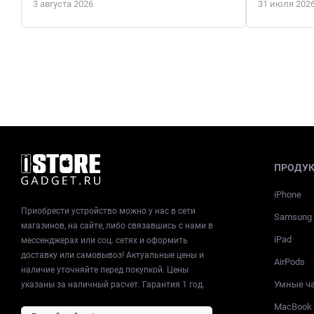
3 августа 2026
31 июля 202
ПРОДУ
iPhone
Приобрести устройство можно у нас в сети
Samsung
магазинов, на сайте, либо связавшись с нами в
iPad
мессенджерах или соц. сетях и оформить
доставку или самовывоз! Актуальные цены и
AirPods
наличие уточняйте перед покупкой. Цены
Умные ч
указаны за наличный расчет. Гарантия 1 год.
MacBook