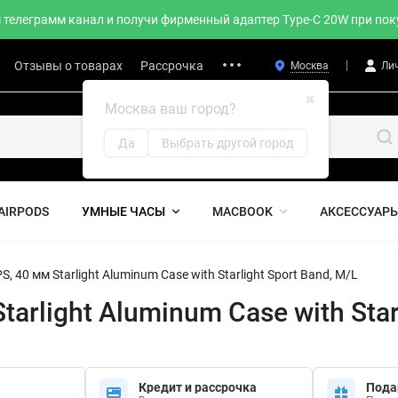
телеграмм канал и получи фирменный адаптер Type-C 20W при поку
Отзывы о товарах
Рассрочка
Москва
Ли
✖
Москва ваш город?
Да
Выбрать другой город
AIRPODS
УМНЫЕ ЧАСЫ
MACBOOK
АКСЕССУАР
S, 40 мм Starlight Aluminum Case with Starlight Sport Band, M/L
tarlight Aluminum Case with Star
Кредит и рассрочка
Пода