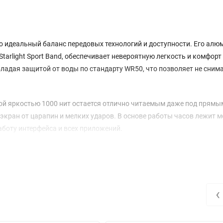
это идеальный баланс передовых технологий и доступности. Его ал
rlight Sport Band, обеспечивает невероятную легкость и комфорт
ладая защитой от воды по стандарту WR50, что позволяет не снима
ой яркостью 1000 нит остается отлично читаемым даже под прямы
экран от царапин и мелких ударов. В основе работы часов лежит
аботу интерфейса и всех приложений.
eo и QZSS, с высокой точностью отслеживают ваши маршруты во в
 как оптический пульсометр второго поколения, всегда включённ
адения, превращает часы в вашего персонального фитнес-тренера 
‹
енно показывают уведомления о звонках, сообщениях и событиях из