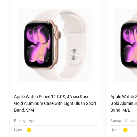
календаря. Функции экстренного вызова SOS и обнаружения 
Внутренней памяти на 64 ГБ достаточно для хранения музыки
пополнить заряд аккумулятора легко и удобно в любой момен
Apple Watch Series 11 GPS, 46 мм Rose
Apple Watch S
Gold Aluminum Case with Light Blush Sport
Gold Aluminum
Band, S/M
Band, M/L
Бренд:
Apple
Бренд:
Apple
Цвет:
Цвет: