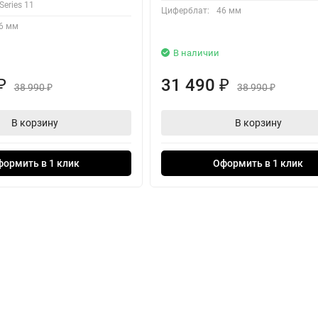
Series 11
Циферблат:
46 мм
6 мм
В наличии
31 490
₽
₽
38 990
38 990
₽
₽
В корзину
В корзину
формить в 1 клик
Оформить в 1 клик