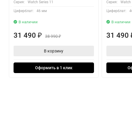
Серия:
Watch Series 11
Серия:
Watch 
Циферблат:
46 мм
Циферблат:
4
В наличии
В наличии
31 490
31 490
₽
38 990
₽
В корзину
Оформить в 1 клик
О