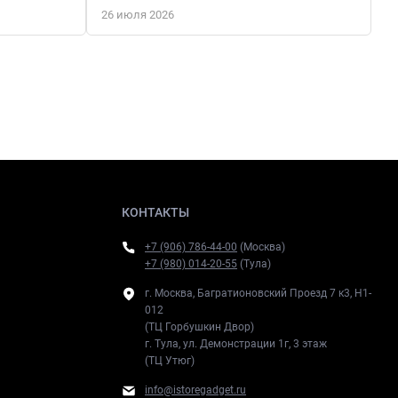
26 июля 2026
КОНТАКТЫ
+7 (906) 786-44-00
(Москва)
+7 (980) 014-20-55
(Тула)
г. Москва, Багратионовский Проезд 7 к3, H1-
012
(ТЦ Горбушкин Двор)
г. Тула, ул. Демонстрации 1г, 3 этаж
(ТЦ Утюг)
info@istoregadget.ru