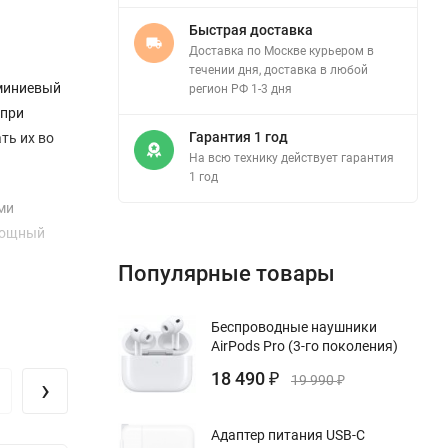
Быстрая доставка
Доставка по Москве курьером в
течении дня, доставка в любой
юминиевый
регион РФ 1-3 дня
 при
Гарантия 1 год
ть их во
На всю технику действует гарантия
1 год
ми
 мощный
Популярные товары
ремя
Беспроводные наушники
ый
AirPods Pro (3-го поколения)
и
18 490
›
₽
19 990
₽
Адаптер питания USB-C