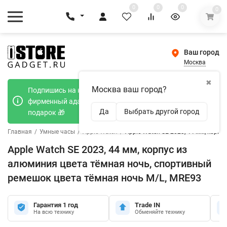
0
0
0
0
Ваш город
Москва
✖
Москва ваш город?
Подпишись на наш телеграмм канал и получи
фирменный адаптер Type-C 20W при покупке в
Да
Выбрать другой город
подарок 🎁
Главная
/
Умные часы
/
Apple Watch
/
Apple Watch SE 2023, 44 мм, корп
Apple Watch SE 2023, 44 мм, корпус из
алюминия цвета тёмная ночь, спортивный
ремешок цвета тёмная ночь M/L, MRE93
Гарантия 1 год
Trade IN
На всю технику
Обменяйте технику