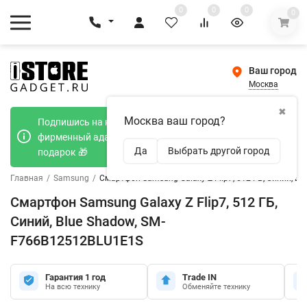
0
0
0
0
Ваш город
Москва
✖
Москва ваш город?
Подпишись на наш телеграмм канал и получи
фирменный адаптер Type-C 20W при покупке в
Да
Выбрать другой город
подарок 🎁
Главная
/
Samsung
/
Смартфон Samsung Galaxy Z Flip7, 512 ГБ, Синий, B
Смартфон Samsung Galaxy Z Flip7, 512 ГБ,
Синий, Blue Shadow, SM-
F766B12512BLU1E1S
Гарантия 1 год
Trade IN
На всю технику
Обменяйте технику