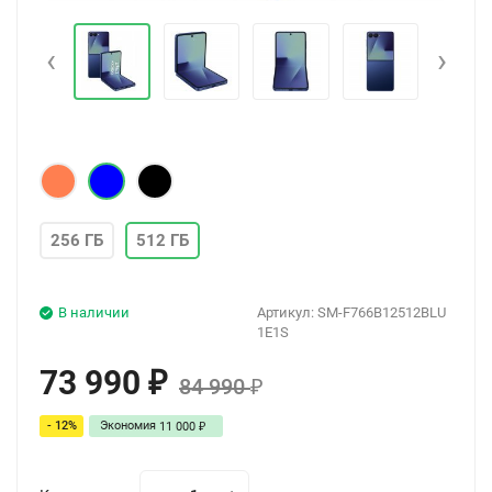
‹
›
256 ГБ
512 ГБ
В наличии
Артикул:
SM-F766B12512BLU
1E1S
73 990
₽
84 990
₽
- 12%
Экономия
11 000
₽