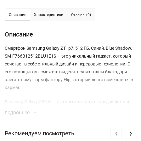
Описание
Характеристики
Отзывы (0)
Описание
Смартфон Samsung Galaxy Z Flip7, 512 ГБ, Синий, Blue Shadow,
SM-F766B12512BLU1E1S — это уникальный гаджет, который
сочетает в себе стильный дизайн и передовые технологии. С
его помощью вы сможете выделяться из толпы благодаря
элегантному форм-фактору Flip, который легко помещается в
карман.
Samsung Galaxy Z Flip7 — это элегантность в каждой детали.
Рамки экрана толщиной всего 1.25 мм и обновлённый
подробнее
механизм шарнира делают устройство не только стильным, но
и комфортным в использовании. В разложенном состоянии
‹
›
Рекомендуем посмотреть
смартфон стал на 6% тоньше, а в сложенном — на 8%
компактнее по сравнению с предыдущей моделью.