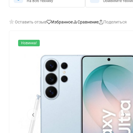
На всю технику
Обменяйте техни
Оставить отзыв
Избранное
Сравнение
Поделиться
Новинка!
‹
›