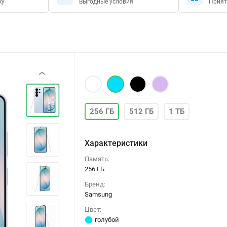
ку
Выгодные условия
Прият
‹
256 ГБ
512 ГБ
1 ТБ
Характеристики
Память:
256 ГБ
Бренд:
Samsung
Цвет:
голубой