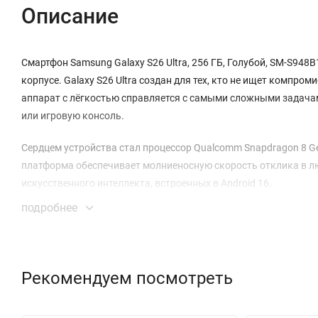
Описание
Смартфон Samsung Galaxy S26 Ultra, 256 ГБ, Голубой, SM-S94
корпусе. Galaxy S26 Ultra создан для тех, кто не ищет комп
аппарат с лёгкостью справляется с самыми сложными задача
или игровую консоль.
Сердцем устройства стал процессор Qualcomm Snapdragon 8 Gen
платформа обеспечивает молниеносную скорость отклика в лю
искусственного интеллекта, встроенных в Android 16.
подробнее
Ваше окно в цифровой мир — невероятный экран Dynamic AMO
адаптивной частотой обновления до 120 Гц и рекордной ярко
красок даже под прямыми солнечными лучами. Рисовать и дел
поддержке стилуса S Pen.
Рекомендуем посмотреть
Фотографическая система Galaxy S26 Ultra открывает новый 