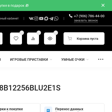
пке в подарок 🎁
+7 (906) 786-44-00
чный кабинет
заказать звонок
0
0
0
Корзина пуста
Ы
ИГРОВЫЕ ПРИСТАВКИ
УМНЫЕ ОЧКИ
948B12256BLU2E1S
рки к покупке
Перенос данных