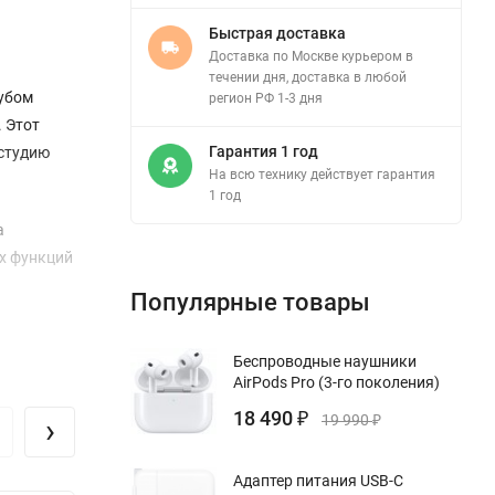
Быстрая доставка
Доставка по Москве курьером в
течении дня, доставка в любой
лубом
регион РФ 1-3 дня
. Этот
Гарантия 1 год
остудию
На всю технику действует гарантия
1 год
а
ых функций
Популярные товары
й,
Беспроводные наушники
чностью
AirPods Pro (3-го поколения)
троенной
18 490
›
₽
19 990
₽
чая сенсор
Адаптер питания USB-C