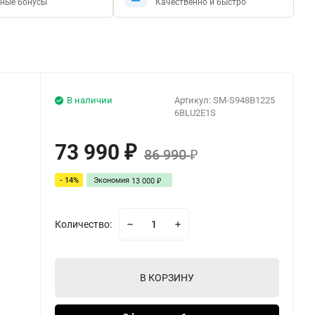
ные бонусы
Качественно и быстро
В наличии
Артикул:
SM-S948B1225
6BLU2E1S
73 990
₽
86 990
₽
- 14%
Экономия
13 000
₽
Количество:
В КОРЗИНУ