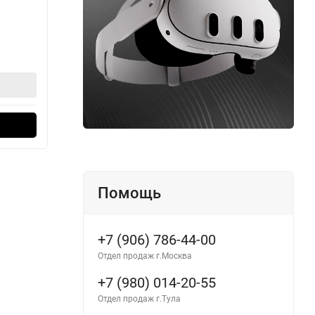
В наличии
В н
174 990
21
₽
184 990
₽
В корзину
Оформить в 1 клик
Помощь
+7 (906) 786-44-00
Отдел продаж г.Москва
+7 (980) 014-20-55
Отдел продаж г.Тула