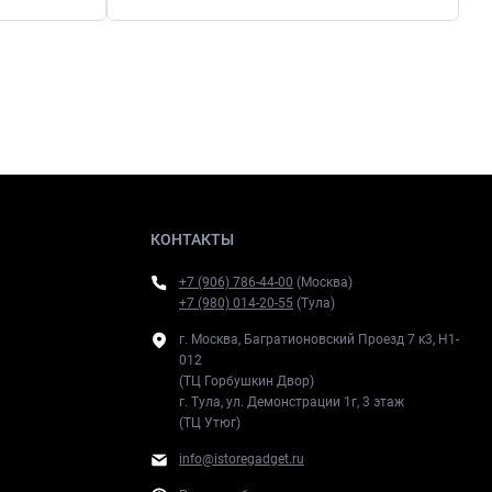
КОНТАКТЫ
+7 (906) 786-44-00
(Москва)
+7 (980) 014-20-55
(Тула)
г. Москва, Багратионовский Проезд 7 к3, H1-
012
(ТЦ Горбушкин Двор)
г. Тула, ул. Демонстрации 1г, 3 этаж
(ТЦ Утюг)
info@istoregadget.ru