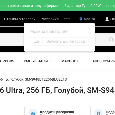
телеграмм канал и получи фирменный адаптер Type-C 20W при поку
Отзывы о товарах
Рассрочка
Москва
Ли
✖
Москва ваш город?
Да
Выбрать другой город
AIRPODS
УМНЫЕ ЧАСЫ
MACBOOK
АКСЕССУАР
256 ГБ, Голубой, SM-S948B12256BLU2E1S
 Ultra, 256 ГБ, Голубой, SM-S
Кредит и рассрочка
Пода