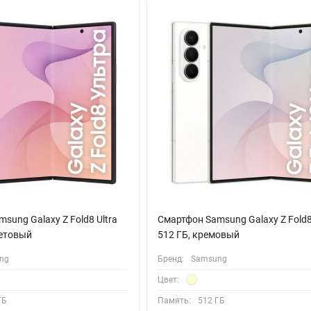
вероятную детализацию в каждом кадре, а возможность оптическог
воляет запечатлеть любой объект, будь то пейзаж или удалённая
оддерживает съёмку в кинематографичном разрешении 8K. Широки
т системе стабилизации делать картинку невероятно плавной, а те
атеки, проектов и приложений. А мощная батарея на 5000 мАч в пар
зарядки. Оставаться на связи вам помогут все современные станд
е быстрые протоколы Wi-Fi и Bluetooth шестой версии.
ный спутник для жизни в высоком темпе, где каждое мгновение дост
sung Galaxy Z Fold8 Ultra
Смартфон Samsung Galaxy Z Fold8
летовый
512 ГБ, кремовый
ng
Бренд:
Samsung
Цвет:
ГБ
Память:
512 ГБ