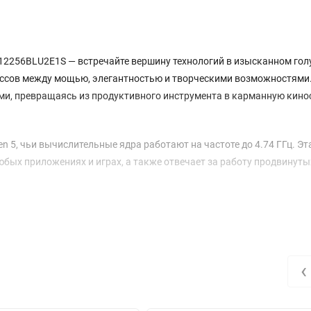
8B12256BLU2E1S — встречайте вершину технологий в изысканном го
ромиссов между мощью, элегантностью и творческими возможностями
ми, превращаясь из продуктивного инструмента в карманную кин
 5, чьи вычислительные ядра работают на частоте до 4.74 ГГц. Эт
бых приложениях и играх, а также отвечает за работу продвинут
LED 2X диагональю 6.9 дюймов. С разрешением 3120x1440 пикселе
стью в 2600 нит изображение поражает глубиной, плавностью и со
ать заметки на таком дисплее — одно удовольствие, благодаря вс
‹
уровень мобильной съёмки. Четыре датчика основного блока, вклю