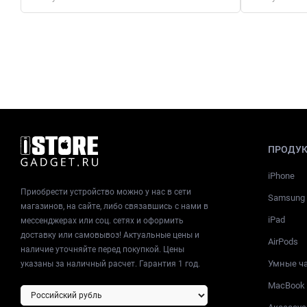
ПРОДУ
iPhone
Приобрести устройство можно у нас в сети
Samsung
магазинов, на сайте, либо связавшись с нами в
iPad
мессенджерах или соц. сетях и оформить
доставку или самовывоз! Актуальные цены и
AirPods
наличие уточняйте перед покупкой. Цены
Умные ч
указаны за наличный расчет. Гарантия 1 год.
MacBook