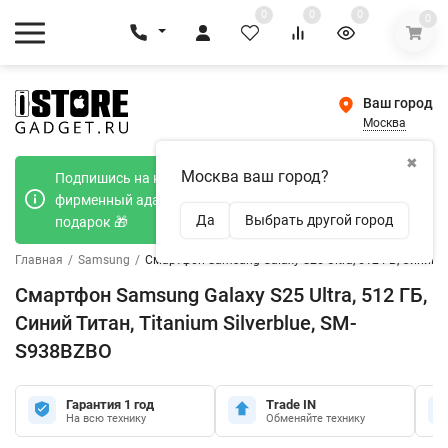
0
0
0
0
Ваш город
Москва
✖
Москва ваш город?
Подпишись на наш телеграмм канал и получи
фирменный адаптер Type-C 20W при покупке в
Да
Выбрать другой город
подарок 🎁
Главная
/
Samsung
/
Смартфон Samsung Galaxy S25 Ultra, 512 ГБ, Синий Ти
Смартфон Samsung Galaxy S25 Ultra, 512 ГБ,
Синий Титан, Titanium Silverblue, SM-
S938BZBO
Гарантия 1 год
Trade IN
На всю технику
Обменяйте технику