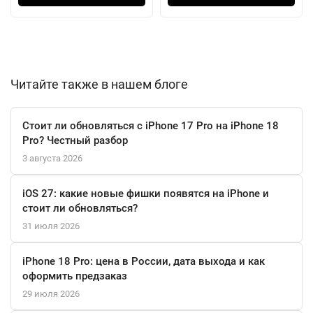
подключения к Galaxy Wearables обеспечивает удобство в
использовании различных аксессуаров. Поддержка форматов
аудио и видео, таких как MP4, MKV и FLAC, делает Galaxy S25
Ultra идеальным выбором для мультимедийных развлечений.
Читайте также в нашем блоге
С поддержкой 5G и возможностью использования eSIM,
данный смартфон всегда будет на связи. Наличие NFC и USB
Стоит ли обновляться с iPhone 17 Pro на iPhone 18
Type-C делает его использование еще более удобным. Защита
Pro? Честный разбор
от повреждений обеспечивается прочным стеклом Gorilla Glass
3 августа 2026
Victus 2, а титановая рамка добавляет устройству стиля и
прочности.
iOS 27: какие новые фишки появятся на iPhone и
стоит ли обновляться?
Samsung Galaxy S25 Ultra – это не просто смартфон, а мощный
31 июля 2026
инструмент для работы и творчества, который удовлетворит
требования даже самых взыскательных пользователей.
iPhone 18 Pro: цена в России, дата выхода и как
оформить предзаказ
29 июля 2026