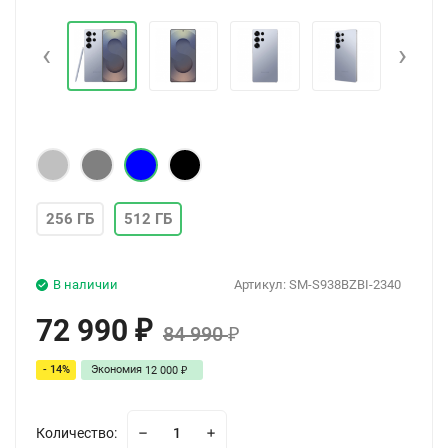
‹
›
256 ГБ
512 ГБ
В наличии
Артикул:
SM-S938BZBI-2340
72 990
₽
84 990
₽
- 14%
Экономия
12 000
₽
Количество: