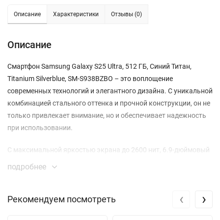
Описание
Характеристики
Отзывы (0)
Описание
Смартфон Samsung Galaxy S25 Ultra, 512 ГБ, Синий Титан,
Titanium Silverblue, SM-S938BZBO – это воплощение
современных технологий и элегантного дизайна. С уникальной
комбинацией стального оттенка и прочной конструкции, он не
только привлекает внимание, но и обеспечивает надежность
при использовании.
С максимальной яркостью экрана до 2600 нит, 6.9-дюймовый
дисплей Dynamic AMOLED 2X с разрешением 3120x1440
подробнее
создает впечатляющие визуальные эффекты. Частота
обновления 120 Гц делает взаимодействие с устройством
‹
›
Рекомендуем посмотреть
плавным и отзывчивым, что особенно важно для игр и
просмотра видео.