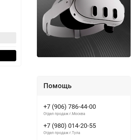
В наличии
В н
166 990
21
₽
184 990
₽
В корзину
Оформить в 1 клик
Помощь
+7 (906) 786-44-00
Отдел продаж г.Москва
+7 (980) 014-20-55
Отдел продаж г.Тула