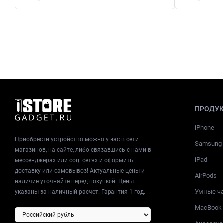
ПРОДУ
iPhone
Приобрести устройство можно у нас в сети
Samsung
магазинов, на сайте, либо связавшись с нами в
iPad
мессенджерах или соц. сетях и оформить
доставку или самовывоз! Актуальные цены и
AirPods
наличие уточняйте перед покупкой. Цены
Умные ч
указаны за наличный расчет. Гарантия 1 год.
MacBook