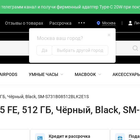
телеграмм канал и получи фирменный адаптер Type-C 20W при поку
Отзывы о товарах
Рассрочка
Москва
Ли
✖
Москва ваш город?
Да
Выбрать другой город
AIRPODS
УМНЫЕ ЧАСЫ
MACBOOK
АКСЕССУАР
 ГБ, Чёрный, Black, SM-S731B08512BLK2E1S
 FE, 512 ГБ, Чёрный, Black, 
Кредит и рассрочка
Пода