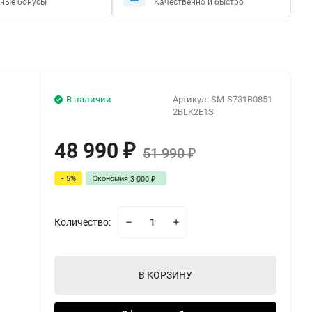
ные бонусы
Качественно и быстро
В наличии
Артикул:
SM-S731B0851
2BLK2E1S
48 990
₽
51 990
₽
- 5%
Экономия
3 000
₽
Количество:
В КОРЗИНУ