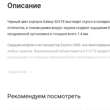
Описание
Черный цвет корпуса Galaxy S25 FE выглядит строго и солидно
отпечатки, а тонкие рамки вокруг экрана создают ощущение б
продуманной эргономике и толщине всего 7.4 мм.
Сердцем модели стал процессор Exynos 2400, чья многоядерна
любых задачах. Внушительный объем памяти в 512 ГБ предост
разрешении и коллекции приложений без необходимости что-л
Шестидюймовый экран Dynamic AMOLED 2X демонстрирует сочн
подробнее
до 120 Гц делает анимацию интерфейса и игровой процесс не
текст или просматривать контент даже при ярком солнечном с
Тройная основная камера с сенсором на 50 МП является твор
Рекомендуем посмотреть
объективов с разной диафрагмой помогают создавать четкие
открывает новые горизонты для видеографов-любителей. Фро