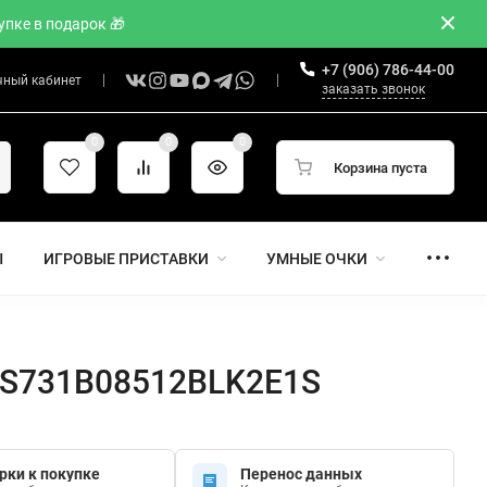
пке в подарок 🎁
+7 (906) 786-44-00
чный кабинет
заказать звонок
0
0
0
Корзина пуста
Ы
ИГРОВЫЕ ПРИСТАВКИ
УМНЫЕ ОЧКИ
SM-S731B08512BLK2E1S
рки к покупке
Перенос данных