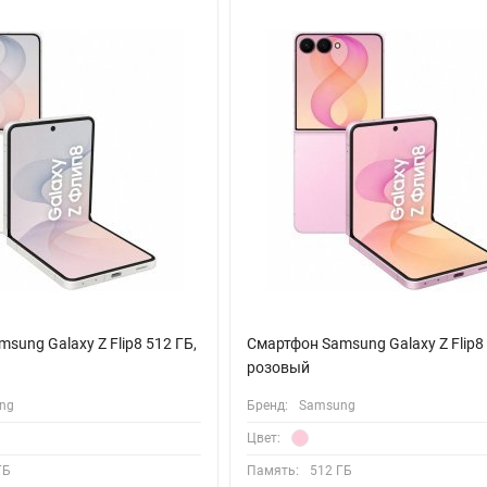
 блокнот для заметок или графический планшет. С его помощью уд
ли создавать эскизы. Это расширяет функциональность устройств
ю работу в течение активного дня. Поддержка всех современных
Bluetooth 5.4 обеспечивают стабильное высокоскоростное соединен
ю рабочую станцию, подключив гаджет к монитору.
roid 15, что гарантирует доступ к новейшим функциям и улучшени
повышает точность навигации и расширяет возможности использов
ежным спутником в решении самых разнообразных задач.
sung Galaxy Z Flip8 512 ГБ,
Смартфон Samsung Galaxy Z Flip8 
розовый
ng
Бренд:
Samsung
Цвет:
ГБ
Память:
512 ГБ