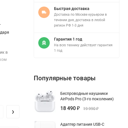
Быстрая доставка
Доставка по Москве курьером в
течении дня, доставка в любой
т
регион РФ 1-3 дня
одаря
Гарантия 1 год
На всю технику действует гарантия
1 год
ик в
оком
Популярные товары
новления
о читать
Беспроводные наушники
AirPods Pro (3-го поколения)
льких
18 490
›
₽
19 990
₽
те 8K
ние во
Адаптер питания USB-C