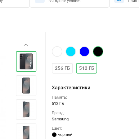
ку
Выгодные условия
Прият
‹
256 ГБ
512 ГБ
Характеристики
Память:
512 ГБ
Бренд:
Samsung
Цвет:
черный