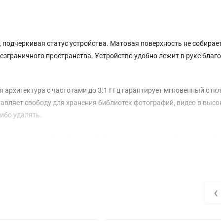
, подчеркивая статус устройства. Матовая поверхность не собирае
езграничного пространства. Устройство удобно лежит в руке благ
я архитектура с частотами до 3.1 ГГц гарантирует мгновенный откл
авляет свободу для хранения библиотек фотографий, видео в выс
ибо удалять.
ые цвета и глубокий черный. Технология адаптивной частоты об
вероятно плавными. Высокая пиковая яркость позволяет комфортн
вете.
ческим инструментом. Оптическая стабилизация и система из неско
‹
 снимки при любом освещении. Возможность записи видео в форма
нтальная камера с автофокусом обеспечит качественное изображе