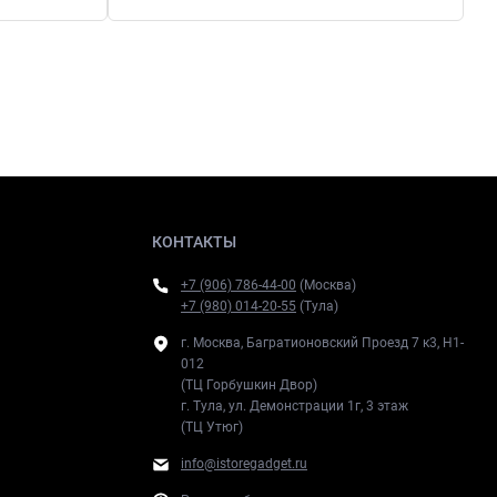
КОНТАКТЫ
+7 (906) 786-44-00
(Москва)
+7 (980) 014-20-55
(Тула)
г. Москва, Багратионовский Проезд 7 к3, H1-
012
(ТЦ Горбушкин Двор)
г. Тула, ул. Демонстрации 1г, 3 этаж
(ТЦ Утюг)
info@istoregadget.ru