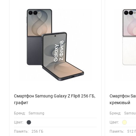
время видеозвонков.
Поддержка стилуса S Pen превращает смартфон в компактный
делать пометки прямо на экране, редактировать документы и
за рамки обычного телефона.
Аккумулятор емкостью 4900 мАч рассчитан на продолжительну
стандартов связи, включая 5G, и продвинутые модули Wi-Fi и 
Технология Samsung DeX позволяет организовать полноценну
Устройство работает на актуальной операционной системе And
безопасности. Набор датчиков, включая компас и барометр, 
специализированных приложениях. Смартфон готов стать над
Смартфон Samsung Galaxy Z Flip8 256 ГБ,
Смартфон Sam
графит
кремовый
Бренд:
Samsung
Бренд:
Samsu
Цвет:
Цвет:
Память:
256 ГБ
Память:
512 